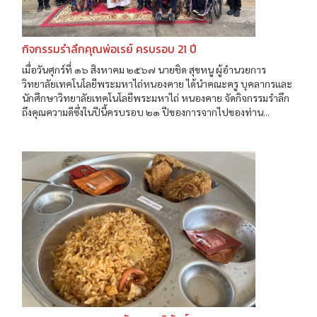
กิจกรรมรำลึกคุณพ่อเรย์ ครบรอบ 21 ปี
เมื่อวันศุกร์ที่ ๑๖ สิงหาคม ๒๕๖๗ นายชิด สุขหนู ผู้อำนวยการ
วิทยาลัยเทคโนโลยีพระมหาไถ่หนองคาย ได้นำคณะครู บุคลากรและ
นักศึกษาวิทยาลัยเทคโนโลยีพระมหาไถ่ หนองคาย จัดกิจกรรมรำลึก
ถึงคุณความดีซึ่งในปีนี้ครบรอบ ๒๑ ปีของการจากไปของท่าน...