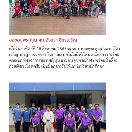
ขอขอบพระคุณ คุณอัจฉรา จิตรเจริญ
เมื่อวันอาทิตย์ที่ 18 สิงหาคม 2567 ขอขอบพระคุณ คุณอัจฉรา จิตร
เจริญ รองผู้อำนวยการ วิทยาลัยเทคโนโลยีพังโคนพณิชยการ พร้อม
คณะนักกีฬาจากประเทศญี่ปุ่น มามอบอุปกรณ์กีฬา พร้อมทั้งเลี้ยง
ก๋วยเตี๋ยว ,ไอศครีม เป็นมื้อกลางวันให้แก่ นักเรียนนักศึกษา...