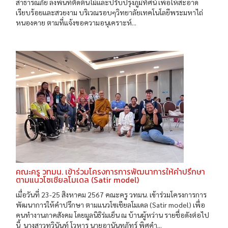
สาธารณภัย ลงพื้นที่ตัดต้นไม้และปรับปรุงภูมิทัศน์ เพื่อให้สะอาด
เรียบร้อยและสวยงาม บริเวณรอบๆวิทยาลัยเทคโนโลยีพระมหาไถ่
หนองคาย ตามที่แจ้งขอความอนุเคราะห์...
คณะครู วทมน. เข้าร่วมโครงการการพัฒนาการให้คำปรึกษา
ตามแนวโซเชียลโมเดล (Satir model)
เมื่อวันที่ 23-25 สิงหาคม 2567 คณะครู วทมน. เข้าร่วมโครงการการ
พัฒนาการให้คำปรึกษา ตามแนวโซเชียลโมเดล (Satir model) เพื่อ
คนทำงานภาคสังคม โดยมูลนิธิร่มเย็น ณ บ้านผู้หว่าน รายชื่อดังต่อไป
นี้ นางสาวทวินันท์ โวหาร นายอานันทภัทร์ พิศคำ...