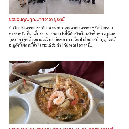
ขอขอบคุณคุณมาศวาจา ชูรัตน์
อีกวันแห่งความประทับใจ ขอขอบคุณคุณมาศวาจา ชูรัตน์ พร้อม
ครอบครัว ที่มาเลี้ยงอาหารกลางวันให้กับนักเรียนนักศึกษา ครูและ
บุคลากรทุกท่านภายในวิทยาลัยของเรา เนื่องในโอกาสทำบุญ โดยมี
เมนูดังนี้ ผัดหมี่ซั่ว ไข่พะโล้ ส้มตำ ไก่ย่าง ณ โอกาสนี้...