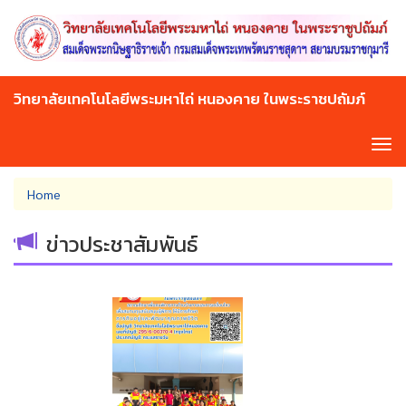
Skip
to
main
content
วิทยาลัยเทคโนโลยีพระมหาไถ่ หนองคาย ในพระราชปถัมภ์
Tog
navi
You
Home
are
here
ข่าวประชาสัมพันธ์