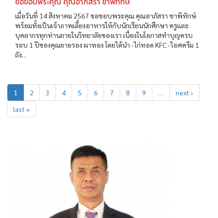
ขอขอบพระคุณ คุณอาภัสรา ชาพิทักษ์
เมื่อวันที่ 14 สิงหาคม 2567 ขอขอบพระคุณ คุณอาภัสรา ชาพิทักษ์
พร้อมทั้งเป็นเจ้าภาพเลี้ยงอาหารให้กับนักเรียนนักศึกษา ครูและ
บุคลากรทุกท่านภายในวิทยาลัยของเรา เนื่องในโอกาสทำบุญครบ
รอบ 1 ปีของคุณยายรอง ผาทอง โดยได้นำ -ไก่ทอด KFC -ไอศครีม 1
ถัง...
1
2
3
4
5
6
7
8
9
…
next ›
last »