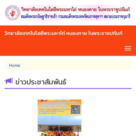
Skip
to
main
content
วิทยาลัยเทคโนโลยีพระมหาไถ่ หนองคาย ในพระราชปถัมภ์
Tog
navi
You
Home
are
here
ข่าวประชาสัมพันธ์