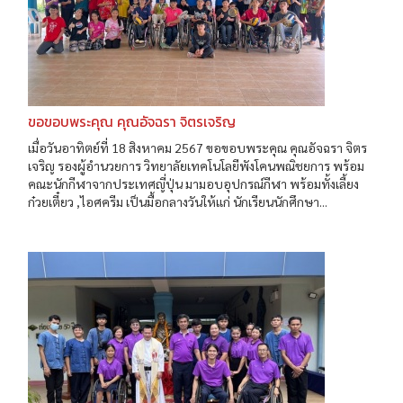
ขอขอบพระคุณ คุณอัจฉรา จิตรเจริญ
เมื่อวันอาทิตย์ที่ 18 สิงหาคม 2567 ขอขอบพระคุณ คุณอัจฉรา จิตร
เจริญ รองผู้อำนวยการ วิทยาลัยเทคโนโลยีพังโคนพณิชยการ พร้อม
คณะนักกีฬาจากประเทศญี่ปุ่น มามอบอุปกรณ์กีฬา พร้อมทั้งเลี้ยง
ก๋วยเตี๋ยว ,ไอศครีม เป็นมื้อกลางวันให้แก่ นักเรียนนักศึกษา...