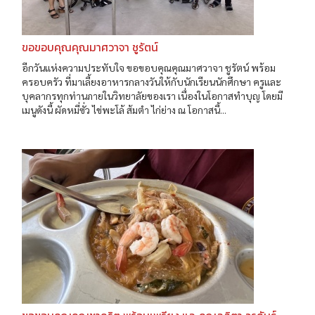
ขอขอบคุณคุณมาศวาจา ชูรัตน์
อีกวันแห่งความประทับใจ ขอขอบคุณคุณมาศวาจา ชูรัตน์ พร้อม
ครอบครัว ที่มาเลี้ยงอาหารกลางวันให้กับนักเรียนนักศึกษา ครูและ
บุคลากรทุกท่านภายในวิทยาลัยของเรา เนื่องในโอกาสทำบุญ โดยมี
เมนูดังนี้ ผัดหมี่ซั่ว ไข่พะโล้ ส้มตำ ไก่ย่าง ณ โอกาสนี้...