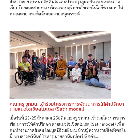
สาธารณภัย ลงพื้นที่ตัดต้นไม้และปรับปรุงภูมิทัศน์ เพื่อให้สะอาด
เรียบร้อยและสวยงาม บริเวณรอบๆวิทยาลัยเทคโนโลยีพระมหาไถ่
หนองคาย ตามที่แจ้งขอความอนุเคราะห์...
คณะครู วทมน. เข้าร่วมโครงการการพัฒนาการให้คำปรึกษา
ตามแนวโซเชียลโมเดล (Satir model)
เมื่อวันที่ 23-25 สิงหาคม 2567 คณะครู วทมน. เข้าร่วมโครงการการ
พัฒนาการให้คำปรึกษา ตามแนวโซเชียลโมเดล (Satir model) เพื่อ
คนทำงานภาคสังคม โดยมูลนิธิร่มเย็น ณ บ้านผู้หว่าน รายชื่อดังต่อไป
นี้ นางสาวทวินันท์ โวหาร นายอานันทภัทร์ พิศคำ...