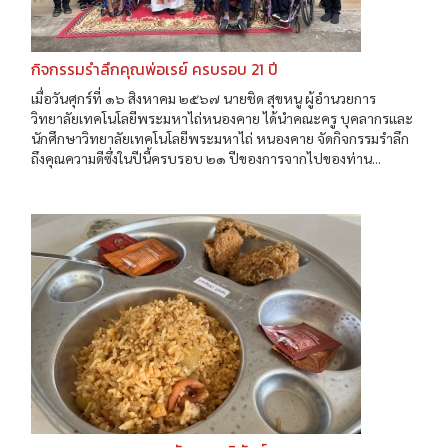
กิจกรรมรำลึกคุณพ่อเรย์ ครบรอบ 21 ปี
เมื่อวันศุกร์ที่ ๑๖ สิงหาคม ๒๕๖๗ นายชิด สุขหนู ผู้อำนวยการ
วิทยาลัยเทคโนโลยีพระมหาไถ่หนองคาย ได้นำคณะครู บุคลากรและ
นักศึกษาวิทยาลัยเทคโนโลยีพระมหาไถ่ หนองคาย จัดกิจกรรมรำลึก
ถึงคุณความดีซึ่งในปีนี้ครบรอบ ๒๑ ปีของการจากไปของท่าน...