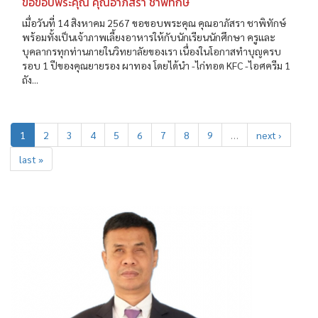
ขอขอบพระคุณ คุณอาภัสรา ชาพิทักษ์
เมื่อวันที่ 14 สิงหาคม 2567 ขอขอบพระคุณ คุณอาภัสรา ชาพิทักษ์
พร้อมทั้งเป็นเจ้าภาพเลี้ยงอาหารให้กับนักเรียนนักศึกษา ครูและ
บุคลากรทุกท่านภายในวิทยาลัยของเรา เนื่องในโอกาสทำบุญครบ
รอบ 1 ปีของคุณยายรอง ผาทอง โดยได้นำ -ไก่ทอด KFC -ไอศครีม 1
ถัง...
1
2
3
4
5
6
7
8
9
…
next ›
last »