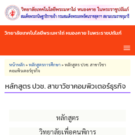
Skip
to
main
content
วิทยาลัยเทคโนโลยีพระมหาไถ่ หนองคาย ในพระราชปถัมภ์
Tog
navi
You
หน้าหลัก
»
หลักสูตรการศึกษา
»
หลักสูตร ปวช. สาขาวิชา
are
คอมพิวเตอร์ธุรกิจ
here
หลักสูตร ปวช. สาขาวิชาคอมพิวเตอร์ธุรกิจ
หลักสูตร
วิทยาลัยเพื่อคนพิการ