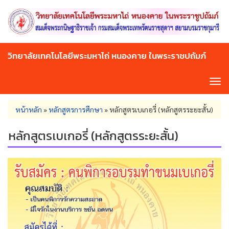
Skip
to
main
content
วิทยาลัยเทคโนโลยีพระมหาไถ่ หนองคาย ในพระราชปถัมภ์
Tog
navi
You
หน้าหลัก
»
หลักสูตรการศึกษา
»
หลักสูตรเบเกอรี่ (หลักสูตรระยะสั้น)
are
here
หลักสูตรเบเกอรี่ (หลักสูตรระยะสั้น)