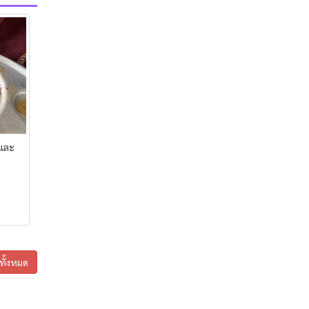
 และ
ูทั้งหมด