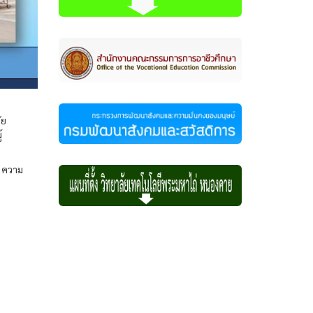
ัย
้
 ความ