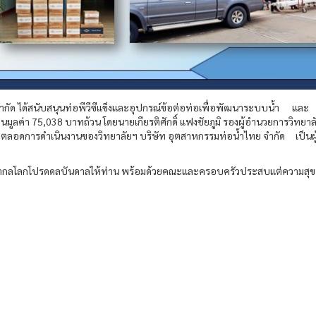
ำกัด ได้สนับสนุนท่อพีวีซีแข็งและอุปกรณ์ข้อต่อท่อเพื่อพัฒนาระบบน้ำ และ
ลค่า 75,038 บาทถ้วน โดยนายเกียรติศักดิ์ แฟงชัยภูมิ รองผู้อำนวยการวิทยาล
งตลอดการดำเนินงานของวิทยาลัยฯ บริษัท อุตสาหกรรมท่อน้ำไทย จำกัด เป็นผู
ยในสากลโลกโปรดดลบันดาลให้ท่าน พร้อมด้วยคณะและครอบครัวประสบแต่ความสุข