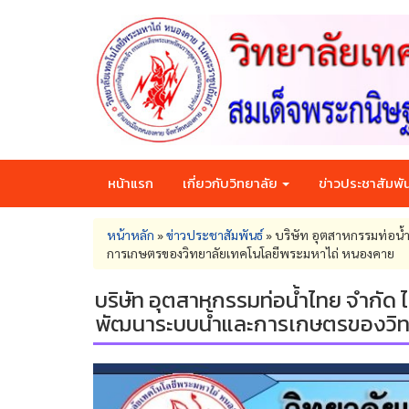
Skip
to
main
content
หน้าแรก
เกี่ยวกับวิทยาลัย
ข่าวประชาสัมพัน
You
หน้าหลัก
»
ข่าวประชาสัมพันธ์
»
บริษัท อุตสาหกรรมท่อน้ำ
are
การเกษตรของวิทยาลัยเทคโนโลยีพระมหาไถ่ หนองคาย
here
บริษัท อุตสาหกรรมท่อน้ำไทย จำกัด ได
พัฒนาระบบน้ำและการเกษตรของวิท