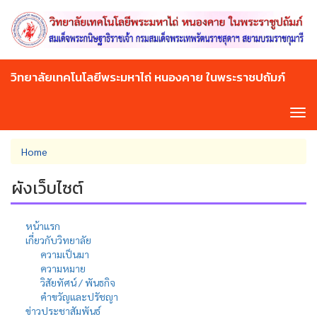
Skip
to
main
content
วิทยาลัยเทคโนโลยีพระมหาไถ่ หนองคาย ในพระราชปถัมภ์
Tog
navi
You
Home
are
here
ผังเว็บไซต์
หน้าแรก
เกี่ยวกับวิทยาลัย
ความเป็นมา
ความหมาย
วิสัยทัศน์ / พันธกิจ
คำขวัญและปรัชญา
ข่าวประชาสัมพันธ์