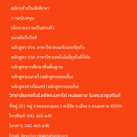
สมัครเข้าเป็นนักศึกษา
การสนับสนุน
นโยบายความเป็นส่วนตัว
แผนผังเว็บไซต์
หลักสูตร ปวช. สาขาวิชาคอมพิวเตอร์ธุรกิจ
หลักสูตร ปวส. สาขาวิชาเทคโนโลยีธุรกิจดิจิทัล
หลักสูตรการศึกษาชั้นพื้นฐาน
หลักสูตรเบเกอรี่ (หลักสูตรระยะสั้น)
หลักสูตรช่างวีลแชร์ (หลักสูตรระยะสั้น)
วิทยาลัยเทคโนโลยีพระมหาไถ่ หนองคาย ในพระราชูปถัมภ์
ที่อยู่ 201 หมู่ 4 ซอยดอนแดง 3 ต.มีชัย อ.เมือง จ.หนองคาย 43000
โทรศัพท์:
042-465-645
โทรสาร:
042-465-645
Email:
director.nk@mahatai.org