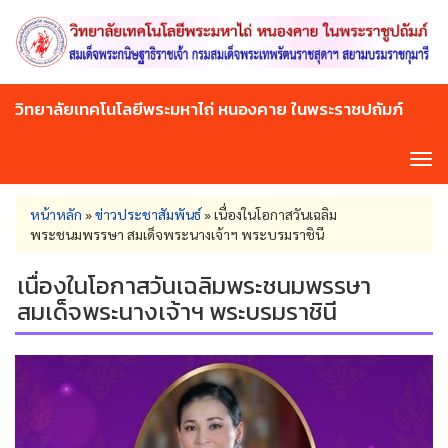
Skip
to
main
content
วิทยาลัยเทคโนโลยีพระมหาไถ่ หนองคาย ในพระราชปถัมภ์
Tog
navi
You
หน้าหลัก
»
ข่าวประชาสัมพันธ์
»
เนื่องในโอกาสวันเฉลิม
are
พระชนมพรรษา สมเด็จพระนางเจ้าฯ พระบรมราชินี
here
เนื่องในโอกาสวันเฉลิมพระชนมพรรษา
สมเด็จพระนางเจ้าฯ พระบรมราชินี