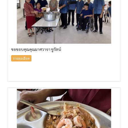
ขอขอบคุณคุณมาศวาจา ชูรัตน์
รายละเอียด