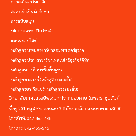
ความเป็นมาวิทยาลัย
สมัครเข้าเป็นนักศึกษา
การสนับสนุน
นโยบายความเป็นส่วนตัว
แผนผังเว็บไซต์
หลักสูตร ปวช. สาขาวิชาคอมพิวเตอร์ธุรกิจ
หลักสูตร ปวส. สาขาวิชาเทคโนโลยีธุรกิจดิจิทัล
หลักสูตรการศึกษาชั้นพื้นฐาน
หลักสูตรเบเกอรี่ (หลักสูตรระยะสั้น)
หลักสูตรช่างวีลแชร์ (หลักสูตรระยะสั้น)
วิทยาลัยเทคโนโลยีพระมหาไถ่ หนองคาย ในพระราชูปถัมภ์
ที่อยู่ 201 หมู่ 4 ซอยดอนแดง 3 ต.มีชัย อ.เมือง จ.หนองคาย 43000
โทรศัพท์:
042-465-645
โทรสาร:
042-465-645