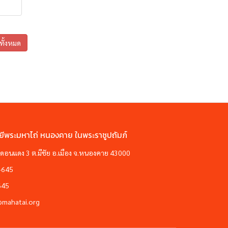
ูทั้งหมด
ยีพระมหาไถ่ หนองคาย ในพระราชูปถัมภ์
ซอยดอนแดง 3 ต.มีชัย อ.เมือง จ.หนองคาย 43000
-645
645
@mahatai.org