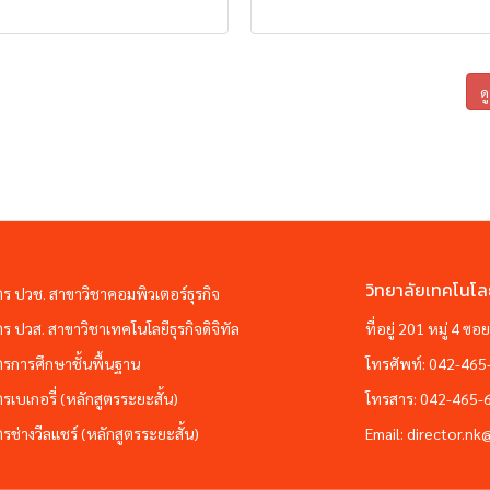
ด
วิทยาลัยเทคโนโล
ตร ปวช. สาขาวิชาคอมพิวเตอร์ธุรกิจ
ตร ปวส. สาขาวิชาเทคโนโลยีธุรกิจดิจิทัล
ที่อยู่ 201 หมู่ 4 
ตรการศึกษาชั้นพื้นฐาน
โทรศัพท์:
042-465
ตรเบเกอรี่ (หลักสูตรระยะสั้น)
โทรสาร:
042-465-
ตรช่างวีลแชร์ (หลักสูตรระยะสั้น)
Email:
director.nk