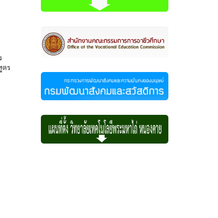
ร
สูตร