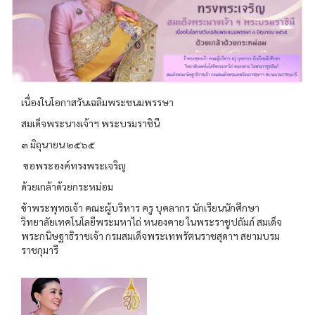
เนื่องในโอกาสวันเฉลิมพระชนมพรรษา
สมเด็จพระนางเจ้าฯ พระบรมราชินี
๓ มิถุนายน ๒๕๖๕
ขอพระองค์ทรงพระเจริญ
ด้วยเกล้าด้วยกระหม่อม
ข้าพระพุทธเจ้า คณะผู้บริหาร ครู บุคลากร นักเรียนนักศึกษา
วิทยาลัยเทคโนโลยีพระมหาไถ่ หนองคาย ในพระราชูปถัมภ์ สมเด็จ
พระกนิษฐาธิราชเจ้า กรมสมเด็จพระเทพรัตนราชสุดาฯ สยามบรม
ราชกุมารี