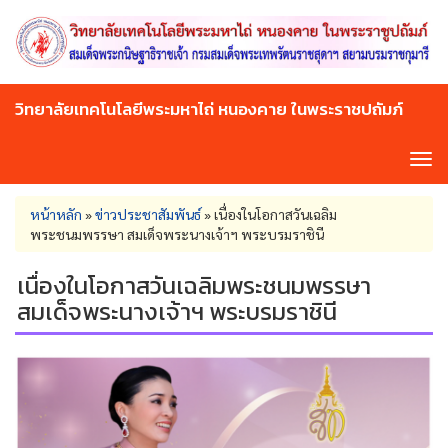
Skip
to
main
content
วิทยาลัยเทคโนโลยีพระมหาไถ่ หนองคาย ในพระราชปถัมภ์
Tog
navi
You
หน้าหลัก
»
ข่าวประชาสัมพันธ์
»
เนื่องในโอกาสวันเฉลิม
are
พระชนมพรรษา สมเด็จพระนางเจ้าฯ พระบรมราชินี
here
เนื่องในโอกาสวันเฉลิมพระชนมพรรษา
สมเด็จพระนางเจ้าฯ พระบรมราชินี