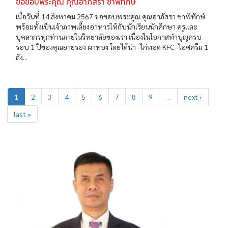
ขอขอบพระคุณ คุณอาภัสรา ชาพิทักษ์
เมื่อวันที่ 14 สิงหาคม 2567 ขอขอบพระคุณ คุณอาภัสรา ชาพิทักษ์
พร้อมทั้งเป็นเจ้าภาพเลี้ยงอาหารให้กับนักเรียนนักศึกษา ครูและ
บุคลากรทุกท่านภายในวิทยาลัยของเรา เนื่องในโอกาสทำบุญครบ
รอบ 1 ปีของคุณยายรอง ผาทอง โดยได้นำ -ไก่ทอด KFC -ไอศครีม 1
ถัง...
1
2
3
4
5
6
7
8
9
…
next ›
last »