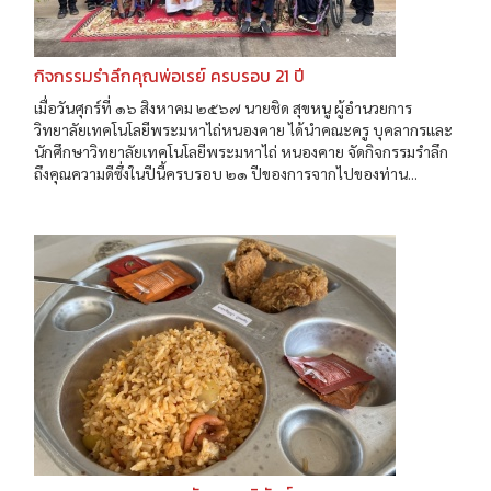
กิจกรรมรำลึกคุณพ่อเรย์ ครบรอบ 21 ปี
เมื่อวันศุกร์ที่ ๑๖ สิงหาคม ๒๕๖๗ นายชิด สุขหนู ผู้อำนวยการ
วิทยาลัยเทคโนโลยีพระมหาไถ่หนองคาย ได้นำคณะครู บุคลากรและ
นักศึกษาวิทยาลัยเทคโนโลยีพระมหาไถ่ หนองคาย จัดกิจกรรมรำลึก
ถึงคุณความดีซึ่งในปีนี้ครบรอบ ๒๑ ปีของการจากไปของท่าน...