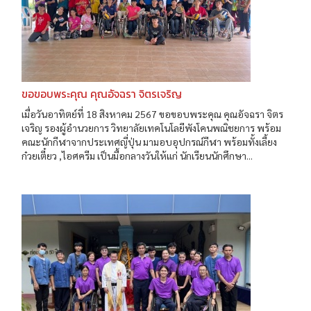
ขอขอบพระคุณ คุณอัจฉรา จิตรเจริญ
เมื่อวันอาทิตย์ที่ 18 สิงหาคม 2567 ขอขอบพระคุณ คุณอัจฉรา จิตร
เจริญ รองผู้อำนวยการ วิทยาลัยเทคโนโลยีพังโคนพณิชยการ พร้อม
คณะนักกีฬาจากประเทศญี่ปุ่น มามอบอุปกรณ์กีฬา พร้อมทั้งเลี้ยง
ก๋วยเตี๋ยว ,ไอศครีม เป็นมื้อกลางวันให้แก่ นักเรียนนักศึกษา...