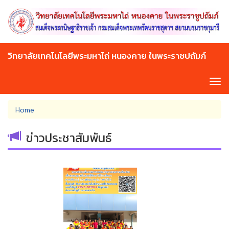
Skip
to
main
content
วิทยาลัยเทคโนโลยีพระมหาไถ่ หนองคาย ในพระราชปถัมภ์
Tog
navi
You
Home
are
here
ข่าวประชาสัมพันธ์