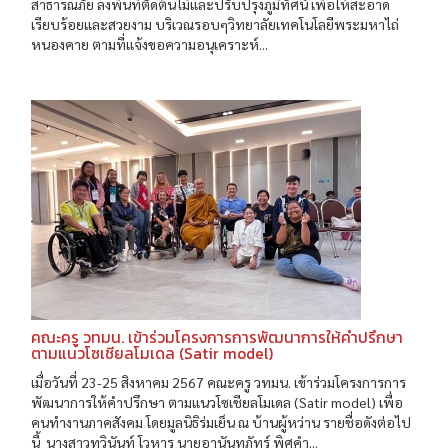
สาธารณภัย ลงพื้นที่ตัดต้นไม้และปรับปรุงภูมิทัศน์ เพื่อให้สะอาด
เรียบร้อยและสวยงาม บริเวณรอบๆวิทยาลัยเทคโนโลยีพระมหาไถ่
หนองคาย ตามที่แจ้งขอความอนุเคราะห์...
คณะครู วทมน. เข้าร่วมโครงการการพัฒนาการให้คำปรึกษา
ตามแนวโซเชียลโมเดล (Satir model)
เมื่อวันที่ 23-25 สิงหาคม 2567 คณะครู วทมน. เข้าร่วมโครงการการ
พัฒนาการให้คำปรึกษา ตามแนวโซเชียลโมเดล (Satir model) เพื่อ
คนทำงานภาคสังคม โดยมูลนิธิร่มเย็น ณ บ้านผู้หว่าน รายชื่อดังต่อไป
นี้ นางสาวทวินันท์ โวหาร นายอานันทภัทร์ พิศคำ...