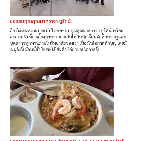
ขอขอบคุณคุณมาศวาจา ชูรัตน์
อีกวันแห่งความประทับใจ ขอขอบคุณคุณมาศวาจา ชูรัตน์ พร้อม
ครอบครัว ที่มาเลี้ยงอาหารกลางวันให้กับนักเรียนนักศึกษา ครูและ
บุคลากรทุกท่านภายในวิทยาลัยของเรา เนื่องในโอกาสทำบุญ โดยมี
เมนูดังนี้ ผัดหมี่ซั่ว ไข่พะโล้ ส้มตำ ไก่ย่าง ณ โอกาสนี้...