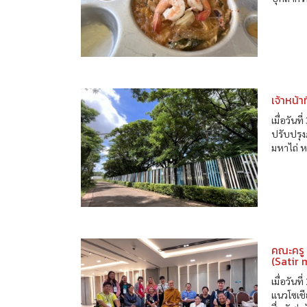
เจ้าหน้า
เมื่อวัน
ปรับปรุง
มหาไถ่ ห
คณะครู
(Satir 
เมื่อวัน
แนวโซเชี