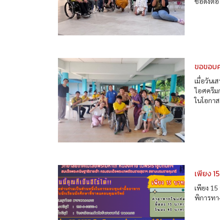
ชื่อดังต
ขอขอบค
เมื่อวัน
ไอศครีมก
ในโอกาสท
เพียง 15
เพียง 15
พิการทาง