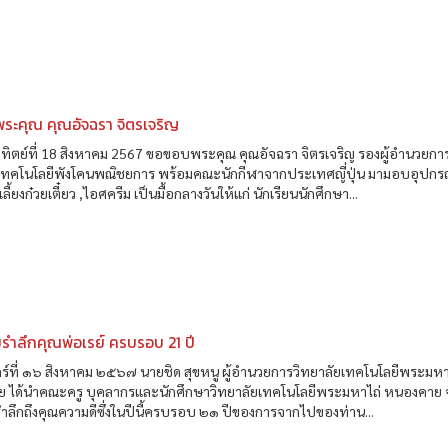
ระคุณ คุณอัจฉรา จิตรเจริญ
อาทิตย์ที่ 18 สิงหาคม 2567 ขอขอบพระคุณ คุณอัจฉรา จิตรเจริญ รองผู้อำนวยกา
ยเทคโนโลยีพังโคนพณิชยการ พร้อมคณะนักกีฬาจากประเทศญี่ปุ่น มามอบอุปกร
เลี้ยงก๋วยเตี๋ยว ,ไอศครีม เป็นมื้อกลางวันให้แก่ นักเรียนนักศึกษา...
รำลึกคุณพ่อเรย์ ครบรอบ 21 ปี
ศุกร์ที่ ๑๖ สิงหาคม ๒๕๖๗ นายชิด สุขหนู ผู้อำนวยการวิทยาลัยเทคโนโลยีพระมหา
 ได้นำคณะครู บุคลากรและนักศึกษาวิทยาลัยเทคโนโลยีพระมหาไถ่ หนองคาย จ
ำลึกถึงคุณความดีซึ่งในปีนี้ครบรอบ ๒๑ ปีของการจากไปของท่าน...