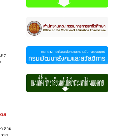
้และ
ะ
เดล
ษา ตาม
น ราย