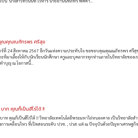
่อไปนี้ นางสาวทวินันท์ โวหาร นายอานันทภัทร์ พิศคำ...
ุณคุณณภัทรพร ศรีสุข
เสาร์ที่ 24 สิงหาคม 2567 อีกวันแห่งความประทับใจ ขอขอบคุณคุณณภัทรพร ศรีสุข
ะทิมาเลี้ยงให้กับนักเรียนนักศึกษา ครูและบุคลากรทุกท่านภายในวิทยาลัยของเรา
ำบุญ ณ โอกาสนี้...
 บาท คุณก็เป็นฮีโร่ได้ !!
 บาท คุณก็เป็นฮีโร่ได้ !! วิทยาลัยเทคโนโลยีพระมหาไถ่หนองคาย เป็นวิทยาลัยสำห
การเคลื่อนไหว ที่เปิดสอนระดับ ปวช. , ปวส. แต่ ณ ปัจจุบันด้วยปัญหาเศรษฐกิจ.