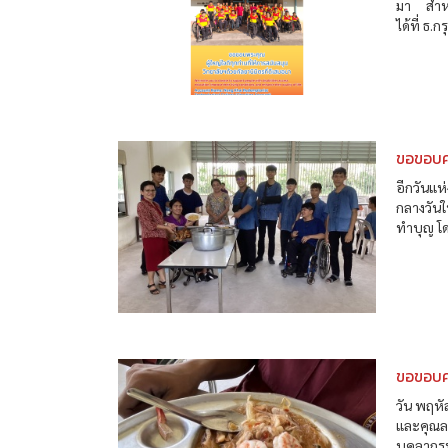
มา สำหร
ได้ที่ ธ
ขอขอบค
อีกวันแห
กลางวันใ
ทำบุญ โดย
ขอขอบค
วัน พฤหั
และคุณลล
บุคลากรท