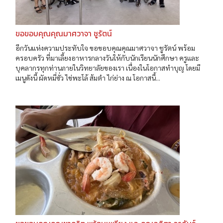
ขอขอบคุณคุณมาศวาจา ชูรัตน์
อีกวันแห่งความประทับใจ ขอขอบคุณคุณมาศวาจา ชูรัตน์ พร้อม
ครอบครัว ที่มาเลี้ยงอาหารกลางวันให้กับนักเรียนนักศึกษา ครูและ
บุคลากรทุกท่านภายในวิทยาลัยของเรา เนื่องในโอกาสทำบุญ โดยมี
เมนูดังนี้ ผัดหมี่ซั่ว ไข่พะโล้ ส้มตำ ไก่ย่าง ณ โอกาสนี้...