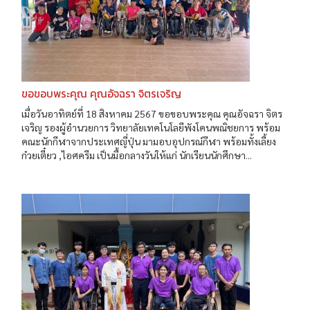
ขอขอบพระคุณ คุณอัจฉรา จิตรเจริญ
เมื่อวันอาทิตย์ที่ 18 สิงหาคม 2567 ขอขอบพระคุณ คุณอัจฉรา จิตร
เจริญ รองผู้อำนวยการ วิทยาลัยเทคโนโลยีพังโคนพณิชยการ พร้อม
คณะนักกีฬาจากประเทศญี่ปุ่น มามอบอุปกรณ์กีฬา พร้อมทั้งเลี้ยง
ก๋วยเตี๋ยว ,ไอศครีม เป็นมื้อกลางวันให้แก่ นักเรียนนักศึกษา...