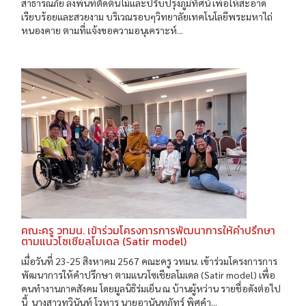
สาธารณภัย ลงพื้นที่ตัดต้นไม้และปรับปรุงภูมิทัศน์ เพื่อให้สะอาด
เรียบร้อยและสวยงาม บริเวณรอบๆวิทยาลัยเทคโนโลยีพระมหาไถ่
หนองคาย ตามที่แจ้งขอความอนุเคราะห์...
คณะครู วทมน. เข้าร่วมโครงการการพัฒนาการให้คำปรึกษา
ตามแนวโซเชียลโมเดล (Satir model)
เมื่อวันที่ 23-25 สิงหาคม 2567 คณะครู วทมน. เข้าร่วมโครงการการ
พัฒนาการให้คำปรึกษา ตามแนวโซเชียลโมเดล (Satir model) เพื่อ
คนทำงานภาคสังคม โดยมูลนิธิร่มเย็น ณ บ้านผู้หว่าน รายชื่อดังต่อไป
นี้ นางสาวทวินันท์ โวหาร นายอานันทภัทร์ พิศคำ...