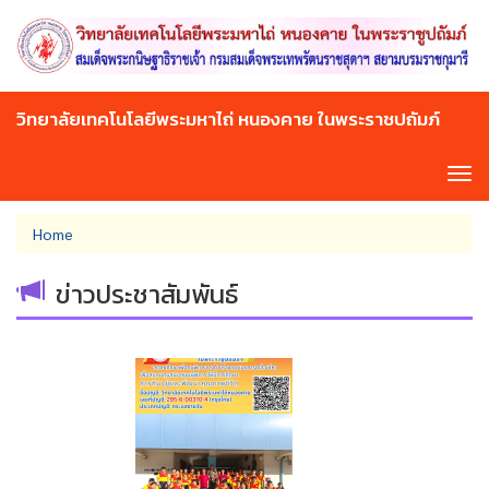
Skip
to
main
content
วิทยาลัยเทคโนโลยีพระมหาไถ่ หนองคาย ในพระราชปถัมภ์
Tog
navi
You
Home
are
here
ข่าวประชาสัมพันธ์