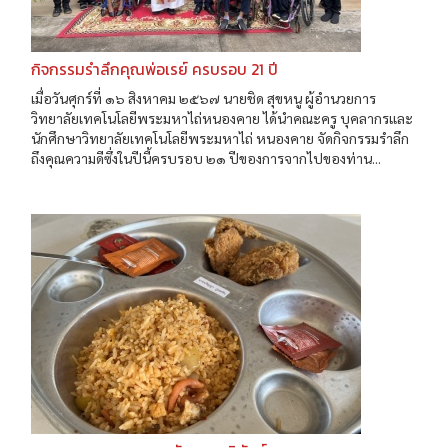
กิจกรรมรำลึกคุณพ่อเรย์ ครบรอบ 21 ปี
เมื่อวันศุกร์ที่ ๑๖ สิงหาคม ๒๕๖๗ นายชิด สุขหนู ผู้อำนวยการ
วิทยาลัยเทคโนโลยีพระมหาไถ่หนองคาย ได้นำคณะครู บุคลากรและ
นักศึกษาวิทยาลัยเทคโนโลยีพระมหาไถ่ หนองคาย จัดกิจกรรมรำลึก
ถึงคุณความดีซึ่งในปีนี้ครบรอบ ๒๑ ปีของการจากไปของท่าน...