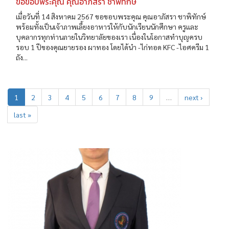
ขอขอบพระคุณ คุณอาภัสรา ชาพิทักษ์
เมื่อวันที่ 14 สิงหาคม 2567 ขอขอบพระคุณ คุณอาภัสรา ชาพิทักษ์
พร้อมทั้งเป็นเจ้าภาพเลี้ยงอาหารให้กับนักเรียนนักศึกษา ครูและ
บุคลากรทุกท่านภายในวิทยาลัยของเรา เนื่องในโอกาสทำบุญครบ
รอบ 1 ปีของคุณยายรอง ผาทอง โดยได้นำ -ไก่ทอด KFC -ไอศครีม 1
ถัง...
1
2
3
4
5
6
7
8
9
…
next ›
last »