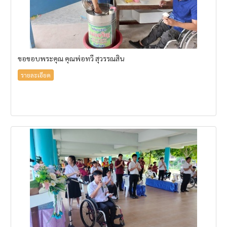
ขอขอบพระคุณ คุณพ่อทวี สุวรรณสิน
รายละเอียด