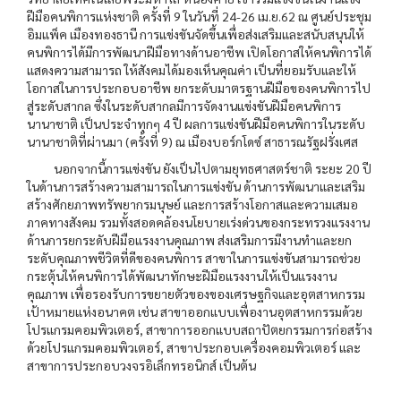
ฝีมือคนพิการแห่งชาติ ครั้งที่ 9 ในวันที่ 24-26 เม.ย.62 ณ ศูนย์ประชุม
อิมแพ็ค เมืองทองธานี การแข่งขันจัดขึ้นเพื่อส่งเสริมและสนับสนุนให้
คนพิการได้มีการพัฒนาฝีมือทางด้านอาชีพ เปิดโอกาสให้คนพิการได้
แสดงความสามารถ ให้สังคมได้มองเห็นคุณค่า เป็นที่ยอมรับและให้
โอกาสในการประกอบอาชีพ ยกระดับมาตรฐานฝีมือของคนพิการไป
สู่ระดับสากล ซึ่งในระดับสากลมีการจัดงานแข่งขันฝีมือคนพิการ
นานาชาติ เป็นประจำทุกๆ 4 ปี ผลการแข่งขันฝีมือคนพิการในระดับ
นานาชาติที่ผ่านมา (ครั้งที่ 9) ณ เมืองบอร์กโดซ์ สาธารณรัฐฝรั่งเศส
นอกจากนี้การแข่งขัน ยังเป็นไปตามยุทธศาสตร์ชาติ ระยะ 20 ปี
ในด้านการสร้างความสามารถในการแข่งขัน ด้านการพัฒนาและเสริม
สร้างศักยภาพทรัพยากรมนุษย์ และการสร้างโอกาสและความเสมอ
ภาคทางสังคม รวมทั้งสอดคล้องนโยบายเร่งด่วนของกระทรวงแรงงาน
ด้านการยกระดับฝีมือแรงงานคุณภาพ ส่งเสริมการมีงานทำและยก
ระดับคุณภาพชีวิตที่ดีของคนพิการ สาขาในการแข่งขันสามารถช่วย
กระตุ้นให้คนพิการได้พัฒนาทักษะฝีมือแรงงานให้เป็นแรงงาน
คุณภาพ เพื่อรองรับการขยายตัวของของเศรษฐกิจและอุตสาหกรรม
เป้าหมายแห่งอนาคต เช่น สาขาออกแบบเพื่องานอุตสาหกรรมด้วย
โปรแกรมคอมพิวเตอร์, สาขาการออกแบบสถาปัตยกรรมการก่อสร้าง
ด้วยโปรแกรมคอมพิวเตอร์, สาขาประกอบเครื่องคอมพิวเตอร์ และ
สาขาการประกอบวงจรอิเล็กทรอนิกส์ เป็นต้น