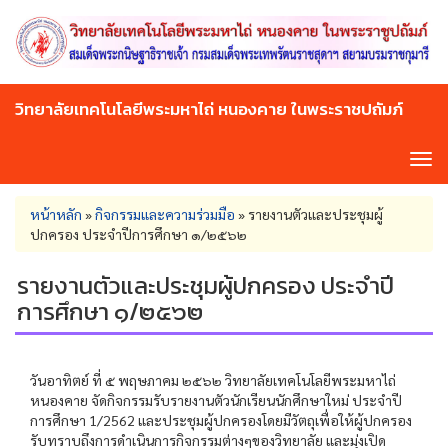
Skip
to
main
content
วิทยาลัยเทคโนโลยีพระมหาไถ่ หนองคาย ในพระราชปถัมภ์
Tog
navi
You
หน้าหลัก
»
กิจกรรมและความร่วมมือ
»
รายงานตัวและประชุมผู้
are
ปกครอง ประจำปีการศึกษา ๑/๒๕๖๒
here
รายงานตัวและประชุมผู้ปกครอง ประจำปี
การศึกษา ๑/๒๕๖๒
วันอาทิตย์ ที่ ๕ พฤษภาคม ๒๕๖๒ วิทยาลัยเทคโนโลยีพระมหาไถ่
หนองคาย จัดกิจกรรมรับรายงานตัวนักเรียนนักศึกษาใหม่ ประจำปี
การศึกษา 1/2562 และประชุมผู้ปกครองโดยมีวัตถุเพื่อให้ผู้ปกครอง
รับทราบถึงการดำเนินการกิจกรรมต่างๆของวิทยาลัย และมุ่งเปิด