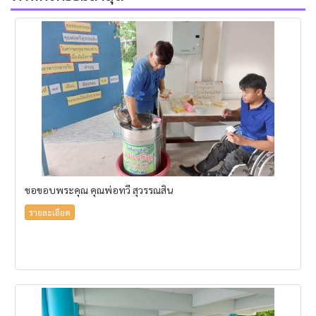
ขอขอบพระคุณ คุณพ่อทวี สุวรรณสิน
รายละเอียด