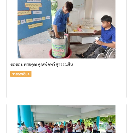
ขอขอบพระคุณ คุณพ่อทวี สุวรรณสิน
รายละเอียด