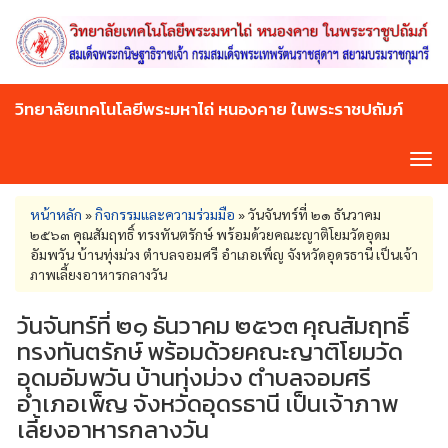
Skip
to
main
content
วิทยาลัยเทคโนโลยีพระมหาไถ่ หนองคาย ในพระราชปถัมภ์
Tog
navi
You
หน้าหลัก
»
กิจกรรมและความร่วมมือ
»
วันจันทร์ที่ ๒๑ ธันวาคม
are
๒๕๖๓ คุณสัมฤทธิ์ ทรงทันตรักษ์ พร้อมด้วยคณะญาติโยมวัดอุดม
here
อัมพวัน บ้านทุ่งม่วง ตำบลจอมศรี อำเภอเพ็ญ จังหวัดอุดรธานี เป็นเจ้า
ภาพเลี้ยงอาหารกลางวัน
วันจันทร์ที่ ๒๑ ธันวาคม ๒๕๖๓ คุณสัมฤทธิ์
ทรงทันตรักษ์ พร้อมด้วยคณะญาติโยมวัด
อุดมอัมพวัน บ้านทุ่งม่วง ตำบลจอมศรี
อำเภอเพ็ญ จังหวัดอุดรธานี เป็นเจ้าภาพ
เลี้ยงอาหารกลางวัน