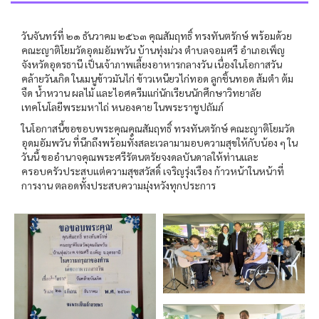
วันจันทร์ที่ ๒๑ ธันวาคม ๒๕๖๓ คุณสัมฤทธิ์ ทรงทันตรักษ์ พร้อมด้วย
คณะญาติโยมวัดอุดมอัมพวัน บ้านทุ่งม่วง ตำบลจอมศรี อำเภอเพ็ญ
จังหวัดอุดรธานี เป็นเจ้าภาพเลี้ยงอาหารกลางวัน เนื่องในโอกาสวัน
คล้ายวันเกิด ในเมนูข้าวมันไก่ ข้าวเหนียวไก่ทอด ลูกชิ้นทอด ส้มตำ ต้ม
จืด น้ำหวาน ผลไม้ และไอศครีมแก่นักเรียนนักศึกษาวิทยาลัย
เทคโนโลยีพระมหาไถ่ หนองคาย ในพระราชูปถัมภ์
ในโอกาสนี้ขอขอบพระคุณคุณสัมฤทธิ์ ทรงทันตรักษ์ คณะญาติโยมวัด
อุดมอัมพวัน ที่นึกถึงพร้อมทั้งสละเวลามามอบความสุขให้กับน้อง ๆ ใน
วันนี้ ขออำนาจคุณพระศรีรัตนตรัยจงดลบันดาลให้ท่านและ
ครอบครัวประสบแต่ความสุขสวัสดิ์ เจริญรุ่งเรือง ก้าวหน้าในหน้าที่
การงาน ตลอดทั้งประสบความมุ่งหวังทุกประการ