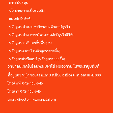
การสนับสนุน
นโยบายความเป็นส่วนตัว
แผนผังเว็บไซต์
หลักสูตร ปวช. สาขาวิชาคอมพิวเตอร์ธุรกิจ
หลักสูตร ปวส. สาขาวิชาเทคโนโลยีธุรกิจดิจิทัล
หลักสูตรการศึกษาชั้นพื้นฐาน
หลักสูตรเบเกอรี่ (หลักสูตรระยะสั้น)
หลักสูตรช่างวีลแชร์ (หลักสูตรระยะสั้น)
วิทยาลัยเทคโนโลยีพระมหาไถ่ หนองคาย ในพระราชูปถัมภ์
ที่อยู่ 201 หมู่ 4 ซอยดอนแดง 3 ต.มีชัย อ.เมือง จ.หนองคาย 43000
โทรศัพท์:
042-465-645
โทรสาร:
042-465-645
Email:
director.nk@mahatai.org