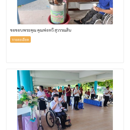
ขอขอบพระคุณ คุณพ่อทวี สุวรรณสิน
รายละเอียด