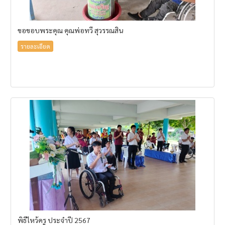
ขอขอบพระคุณ คุณพ่อทวี สุวรรณสิน
รายละเอียด
พิธีไหว้ครู ประจำปี 2567