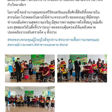
กับวิทยาลัยฯ
โอกาสนี้ ขออำนาจคุณพระศรีรัตนตรัยและสิ่งศักดิ์สิทธิทั้งหลายใน
สากลโลก โปรดดลบันดาลให้ท่าน ครอบครัว ตลอดจนญาติมิตรทุก
ท่านจงมีแต่ความสุขความเจริญ มีสุขภาพกายสุขภาพใจที่สมบูรณ์แข็ง
แรง สุขสมหวังในสิ่งที่ปรารถนา ตลอดจนคุ้มครองให้แคล้วคลาด
ปลอดภัยจากภยันตรายใด ๆ ทั้งปวง
#ขอขอบพระคุณผู้ใหญ่ใจดีทุกท่าน
#ธนาคารเพื่อการเกษตรและ
สหกรณ์การเกษตร
#สาขาหนองคาย
#ธกส