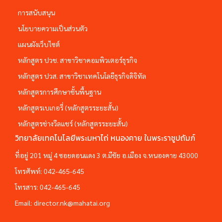
การสนับสนุน
นโยบายความเป็นส่วนตัว
แผนผังเว็บไซต์
หลักสูตร ปวช. สาขาวิชาคอมพิวเตอร์ธุรกิจ
หลักสูตร ปวส. สาขาวิชาเทคโนโลยีธุรกิจดิจิทัล
หลักสูตรการศึกษาชั้นพื้นฐาน
หลักสูตรเบเกอรี่ (หลักสูตรระยะสั้น)
หลักสูตรช่างวีลแชร์ (หลักสูตรระยะสั้น)
วิทยาลัยเทคโนโลยีพระมหาไถ่ หนองคาย ในพระราชูปถัมภ์
ที่อยู่ 201 หมู่ 4 ซอยดอนแดง 3 ต.มีชัย อ.เมือง จ.หนองคาย 43000
โทรศัพท์:
042-465-645
โทรสาร:
042-465-645
Email:
director.nk@mahatai.org