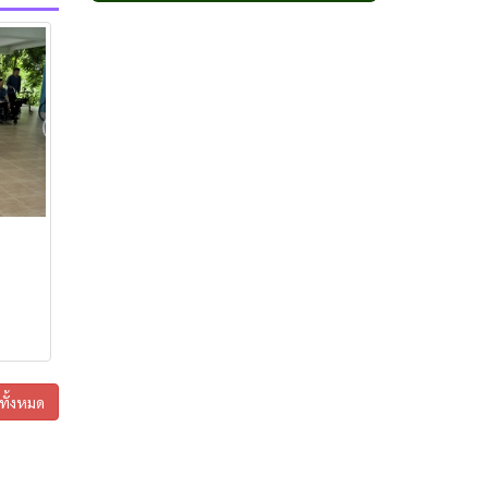
กาแฟเขาสะเด็ด
กาแฟโมโน
กาแฟโมโรเฮยะ
กาแฟเขาชะงุ้ม
กาแฟดูโอ
ไลฟ์กรุ๊ป เฮิร์บ
แคปซูลเขาชะงุ้ม
หลินเซียม ไลฟ์ กรุ๊ป
สตรีจิน ซัน ซัน
โสมหลินเซียม ไลฟ์ กรุ๊ป
กาแฟเขาใหญ่
โกโก้ โมโรเฮยะ
ูทั้งหมด