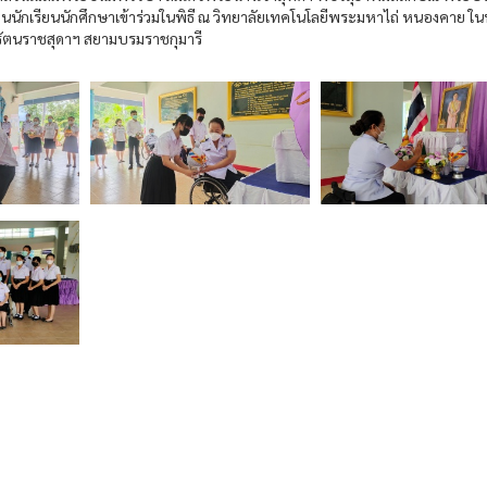
นนักเรียนนักศึกษาเข้าร่วมในพิธี ณ วิทยาลัยเทคโนโลยีพระมหาไถ่ หนองคาย ใ
รัตนราชสุดาฯ สยามบรมราชกุมารี