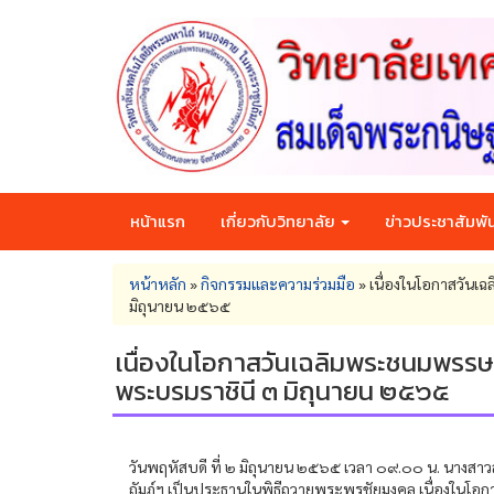
Skip
to
main
content
หน้าแรก
เกี่ยวกับวิทยาลัย
ข่าวประชาสัมพัน
You
หน้าหลัก
»
กิจกรรมและความร่วมมือ
»
เนื่องในโอกาสวันเ
are
มิถุนายน ๒๕๖๕
here
เนื่องในโอกาสวันเฉลิมพระชนมพรรษา
พระบรมราชินี ๓ มิถุนายน ๒๕๖๕
วันพฤหัสบดี ที่ ๒ มิถุนายน ๒๕๖๕ เวลา ๐๙.๐๐ น. นางสาว
ถัมภ์ฯ เป็นประธานในพิธีถวายพระพรชัยมงคล เนื่องในโอ