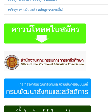
หลักสูตรช่างวีลแชร์ (หลักสูตรระยะสั้น)