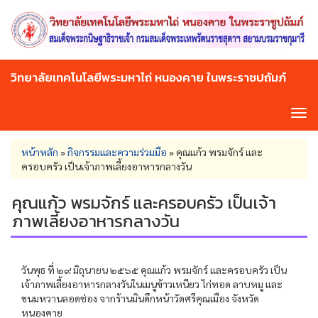
Skip
to
main
content
วิทยาลัยเทคโนโลยีพระมหาไถ่ หนองคาย ในพระราชปถัมภ์
Tog
navi
You
หน้าหลัก
»
กิจกรรมและความร่วมมือ
»
คุณแก้ว พรมจักร์ และ
are
ครอบครัว เป็นเจ้าภาพเลี้ยงอาหารกลางวัน
here
คุณแก้ว พรมจักร์ และครอบครัว เป็นเจ้า
ภาพเลี้ยงอาหารกลางวัน
วันพุธ ที่ ๒๙ มิถุนายน ๒๕๖๕ คุณแก้ว พรมจักร์ และครอบครัว เป็น
เจ้าภาพเลี้ยงอาหารกลางวันในเมนูข้าวเหนียว ไก่ทอด ลาบหมู และ
ขนมหวานลอดช่อง จากร้านมินดึกหน้าวัดศรีคุณเมือง จังหวัด
หนองคาย