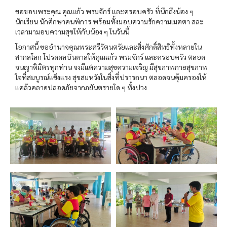
ขอขอบพระคุณ คุณแก้ว พรมจักร์ และครอบครัว ที่นึกถึงน้อง ๆ
นักเรียน นักศึกษาคนพิการ พร้อมทั้งมอบความรักความเมตตา สละ
เวลามามอบความสุขให้กับน้อง ๆ ในวันนี้
โอกาสนี้ ขออำนาจคุณพระศรีรัตนตรัยและสิ่งศักดิ์สิทธิทั้งหลายใน
สากลโลก โปรดดลบันดาลให้คุณแก้ว พรมจักร์ และครอบครัว ตลอด
จนญาติมิตรทุกท่าน จงมีแต่ความสุขความเจริญ มีสุขภาพกายสุขภาพ
ใจที่สมบูรณ์แข็งแรง สุขสมหวังในสิ่งที่ปรารถนา ตลอดจนคุ้มครองให้
แคล้วคลาดปลอดภัยจากภยันตรายใด ๆ ทั้งปวง