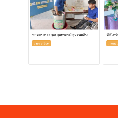
ขอขอบพระคุณ คุณพ่อทวี สุวรรณสิน
พิธีไหว
รายละเอียด
รายละเ