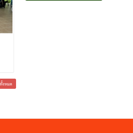
กาแฟเขาสะเด็ด
กาแฟโมโน
กาแฟโมโรเฮยะ
กาแฟเขาชะงุ้ม
กาแฟดูโอ
ไลฟ์กรุ๊ป เฮิร์บ
แคปซูลเขาชะงุ้ม
หลินเซียม ไลฟ์ กรุ๊ป
สตรีจิน ซัน ซัน
โสมหลินเซียม ไลฟ์ กรุ๊ป
กาแฟเขาใหญ่
โกโก้ โมโรเฮยะ
ูทั้งหมด