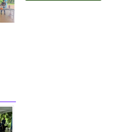
กาแฟเขาสะเด็ด
กาแฟโมโน
กาแฟโมโรเฮยะ
กาแฟเขาชะงุ้ม
กาแฟดูโอ
ไลฟ์กรุ๊ป เฮิร์บ
แคปซูลเขาชะงุ้ม
หลินเซียม ไลฟ์ กรุ๊ป
สตรีจิน ซัน ซัน
โสมหลินเซียม ไลฟ์ กรุ๊ป
กาแฟเขาใหญ่
โกโก้ โมโรเฮยะ