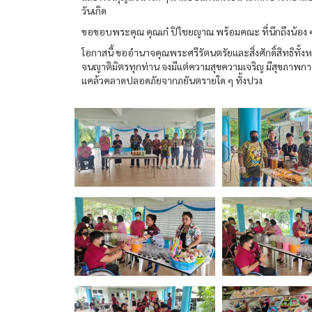
วันเกิด
ขอขอบพระคุณ คุณเก๋ ปิไชยญาณ พร้อมคณะ ที่นึกถึงน้อง ๆ 
โอกาสนี้ ขออำนาจคุณพระศรีรัตนตรัยและสิ่งศักดิ์สิทธิ
จนญาติมิตรทุกท่าน จงมีแต่ความสุขความเจริญ มีสุขภาพกาย
แคล้วคลาดปลอดภัยจากภยันตรายใด ๆ ทั้งปวง