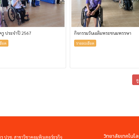
้ครู ประจำปี 2567
กิจกรรมวันเฉลิมพระชนมพรรษา
อียด
รายละเอียด
ด
วิทยาลัยเทคโนโล
ตร ปวช. สาขาวิชาคอมพิวเตอร์ธุรกิจ