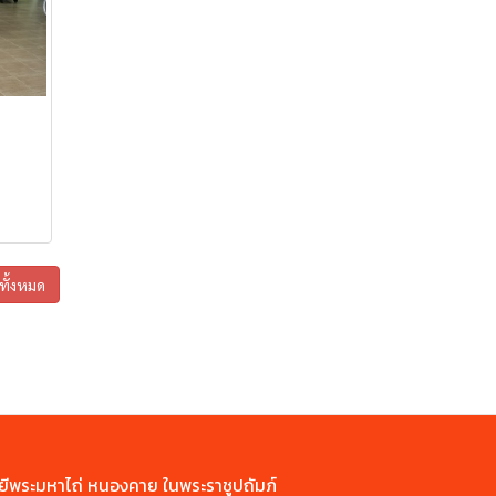
ูทั้งหมด
ยีพระมหาไถ่ หนองคาย ในพระราชูปถัมภ์