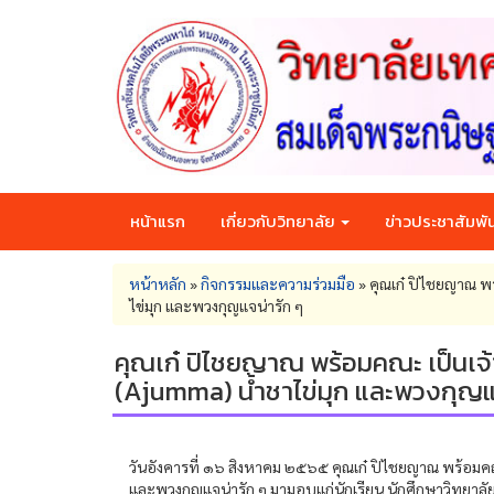
Skip
to
main
content
หน้าแรก
เกี่ยวกับวิทยาลัย
ข่าวประชาสัมพัน
You
หน้าหลัก
»
กิจกรรมและความร่วมมือ
»
คุณเก๋ ปิไชยญาณ พ
are
ไข่มุก และพวงกุญแจน่ารัก ๆ
here
คุณเก๋ ปิไชยญาณ พร้อมคณะ เป็นเจ้
(Ajumma) น้ำชาไข่มุก และพวงกุญแ
วันอังคารที่ ๑๖ สิงหาคม ๒๕๖๕ คุณเก๋ ปิไชยญาณ พร้อมคณ
และพวงกุญแจน่ารัก ๆ มามอบแก่นักเรียน นักศึกษาวิทยาล