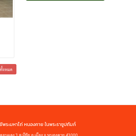
กาแฟเขาสะเด็ด
กาแฟโมโน
กาแฟโมโรเฮยะ
กาแฟเขาชะงุ้ม
กาแฟดูโอ
ไลฟ์กรุ๊ป เฮิร์บ
แคปซูลเขาชะงุ้ม
หลินเซียม ไลฟ์ กรุ๊ป
สตรีจิน ซัน ซัน
โสมหลินเซียม ไลฟ์ กรุ๊ป
กาแฟเขาใหญ่
โกโก้ โมโรเฮยะ
ูทั้งหมด
ยีพระมหาไถ่ หนองคาย ในพระราชูปถัมภ์
ซอยดอนแดง 3 ต.มีชัย อ.เมือง จ.หนองคาย 43000