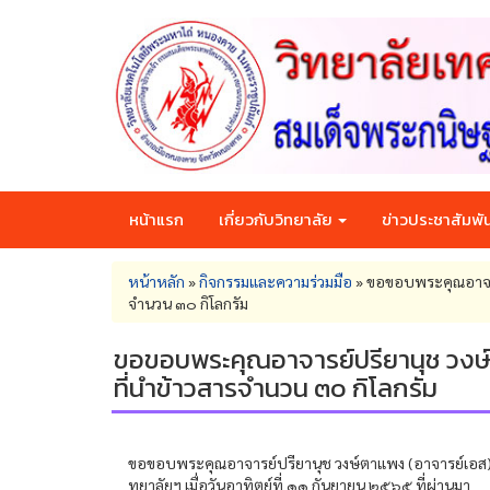
Skip
to
main
content
หน้าแรก
เกี่ยวกับวิทยาลัย
ข่าวประชาสัมพัน
You
หน้าหลัก
»
กิจกรรมและความร่วมมือ
»
ขอขอบพระคุณอาจารย
are
จำนวน ๓๐ กิโลกรัม
here
ขอขอบพระคุณอาจารย์ปรียานุช วงษ์
ที่นำข้าวสารจำนวน ๓๐ กิโลกรัม
ขอขอบพระคุณอาจารย์ปรียานุช วงษ์ตาแพง (อาจารย์เอส) แล
ทยาลัยฯ เมื่อวันอาทิตย์ที่ ๑๑ กันยายน ๒๕๖๕ ที่ผ่านมา