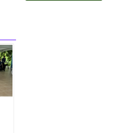
กาแฟเขาสะเด็ด
กาแฟโมโน
กาแฟโมโรเฮยะ
กาแฟเขาชะงุ้ม
กาแฟดูโอ
ไลฟ์กรุ๊ป เฮิร์บ
แคปซูลเขาชะงุ้ม
หลินเซียม ไลฟ์ กรุ๊ป
สตรีจิน ซัน ซัน
โสมหลินเซียม ไลฟ์ กรุ๊ป
กาแฟเขาใหญ่
โกโก้ โมโรเฮยะ