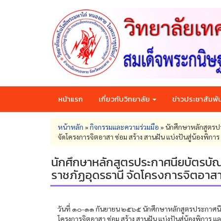
Skip
to
main
content
หน้าแรก
เกี่ยวกับวิทยาลัย
ข่าวประชาสัมพัน
You
หน้าหลัก
»
กิจกรรมและความร่วมมือ
»
นักศึกษาหลักสูตรปร
are
จัดโครงการจิตอาสา ซ่อม สร้าง สานฝัน แบ่งปันสู่น้องพิการ
here
นักศึกษาหลักสูตรประกาศนียบัตรบัณฑิ
ราชภัฏอุดรธานี จัดโครงการจิตอาสา ซ
วันที่ ๑๐-๑๑ กันยายน ๒๕๖๕ นักศึกษาหลักสูตรประกาศนียบ
โครงการจิตอาสา ซ่อม สร้าง สานฝัน แบ่งปันสู่น้องพิการ แล