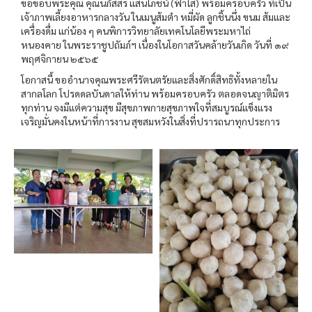
ขอขอบพระคุณ คุณนภัสสร​ แสนโภชน์​ (ฟ้าใส)​ พร้อมครอบครัว ที่เป็น
เจ้าภาพเลี้ยงอาหารกลางวัน ในเมนูส้มตำ หมี่ผัด ลูกชิ้นนึ่ง ขนม ส้มและ
เครื่องดื่ม แก่น้อง ๆ คนพิการวิทยาลัยเทคโนโลยีพระมหาไถ่
หนองคาย ในพระราชูปถัมภ์ฯ เนื่องในโอกาสวันคล้ายวันเกิด วันที่ ๑๙
พฤศจิกายน ๒๕๖๕
โอกาสนี้ ขออำนาจคุณพระศรีรัตนตรัยและสิ่งศักดิ์สิทธิทั้งหลายใน
สากลโลก โปรดดลบันดาลให้ท่าน พร้อมครอบครัว ตลอดจนญาติมิตร
ทุกท่าน จงมีแต่ความสุข มีสุขภาพกายสุขภาพใจที่สมบูรณ์แข็งแรง
เจริญมั่นคงในหน้าที่การงาน สุขสมหวังในสิ่งที่ปรารถนาทุกประการ