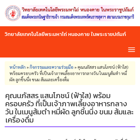
Skip
to
main
content
วิทยาลัยเทคโนโลยีพระมหาไถ่ หนองคาย ในพระราชปถัมภ์
Tog
navi
You
หน้าหลัก
»
กิจกรรมและความร่วมมือ
»
คุณนภัสสร​ แสนโภชน์​ (ฟ้าใส)​
are
พร้อมครอบครัว ที่เป็นเจ้าภาพเลี้ยงอาหารกลางวัน ในเมนูส้มตำ หมี่
here
ผัด ลูกชิ้นนึ่ง ขนม ส้มและเครื่องดื่ม
คุณนภัสสร​ แสนโภชน์​ (ฟ้าใส)​ พร้อม
ครอบครัว ที่เป็นเจ้าภาพเลี้ยงอาหารกลาง
วัน ในเมนูส้มตำ หมี่ผัด ลูกชิ้นนึ่ง ขนม ส้มและ
เครื่องดื่ม