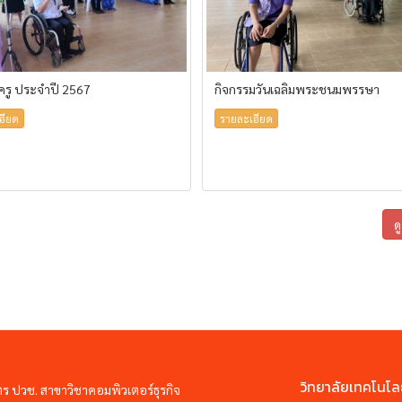
้ครู ประจำปี 2567
กิจกรรมวันเฉลิมพระชนมพรรษา
อียด
รายละเอียด
ด
วิทยาลัยเทคโนโล
ตร ปวช. สาขาวิชาคอมพิวเตอร์ธุรกิจ