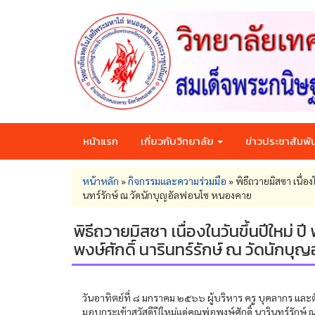
Skip
to
main
content
หน้าแรก
เกี่ยวกับวิทยาลัย
ข่าวประชาสัมพัน
You
หน้าหลัก
»
กิจกรรมและความร่วมมือ
»
พิธีถวายมิสซา เนื่อ
are
นทร์รักษ์ ณ วัดนักบุญอัลฟอนโซ หนองคาย
here
พิธีถวายมิสซา เนื่องในวันขึ้นปีใหม่
พงษ์ศักดิ์ นารินทร์รักษ์ ณ วัดนัก
วันอาทิตย์ที่ ๘ มกราคม ๒๕๖๖ ผู้บริหาร ครู บุคลากร และตั
มอบกระเช้าสวัสดีปีใหม่แด่คุณพ่อพงษ์ศักดิ์ นารินทร์รัก