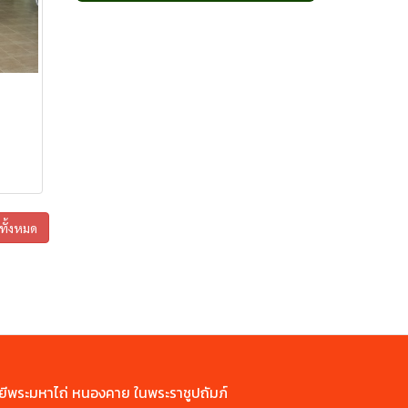
กาแฟเขาสะเด็ด
กาแฟโมโน
กาแฟโมโรเฮยะ
กาแฟเขาชะงุ้ม
กาแฟดูโอ
ไลฟ์กรุ๊ป เฮิร์บ
แคปซูลเขาชะงุ้ม
หลินเซียม ไลฟ์ กรุ๊ป
สตรีจิน ซัน ซัน
โสมหลินเซียม ไลฟ์ กรุ๊ป
กาแฟเขาใหญ่
โกโก้ โมโรเฮยะ
ูทั้งหมด
ยีพระมหาไถ่ หนองคาย ในพระราชูปถัมภ์