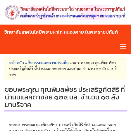
Skip
to
main
content
วิทยาลัยเทคโนโลยีพระมหาไถ่ หนองคาย ในพระราชปถัมภ์
Tog
navi
You
หน้าหลัก
»
กิจกรรมและความร่วมมือ
»
ขอบพระคุณ คุณพิมลพัชร
are
ประเสริฐกิตสิริ ที่นำนมแลคตาซอย ๑๒๕ มล. จำนวน ๑๐ ลัง มาบริ
here
จาค
ขอบพระคุณ คุณพิมลพัชร ประเสริฐกิตสิริ ที่
นำนมแลคตาซอย ๑๒๕ มล. จำนวน ๑๐ ลัง
มาบริจาค
ขอขอบพระคุณ คุณพิมลพัชร ประเสริฐกิตสิริ ที่นำนมแลคตาซอย
๑๒๕ มล. จำนวน ๑๐ ลัง มาบริจาคให้กับวิทยาลัย เมื่อวันพุธที่ ๑๖