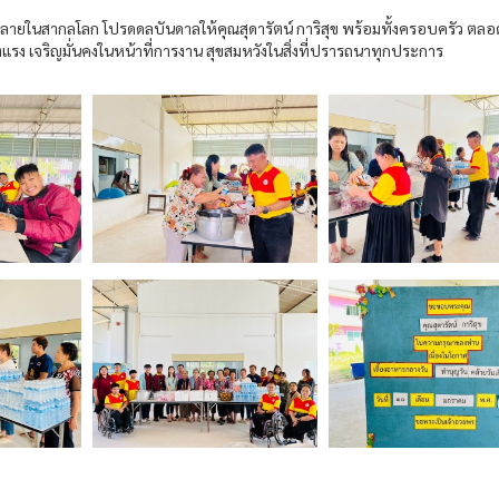
้งหลายในสากลโลก โปรดดลบันดาลให้คุณสุดารัตน์ การิสุข พร้อมทั้งครอบครัว ตล
งแรง เจริญมั่นคงในหน้าที่การงาน สุขสมหวังในสิ่งที่ปรารถนาทุกประการ