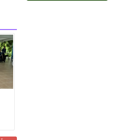
กาแฟเขาสะเด็ด
กาแฟโมโน
กาแฟโมโรเฮยะ
กาแฟเขาชะงุ้ม
กาแฟดูโอ
ไลฟ์กรุ๊ป เฮิร์บ
แคปซูลเขาชะงุ้ม
หลินเซียม ไลฟ์ กรุ๊ป
สตรีจิน ซัน ซัน
โสมหลินเซียม ไลฟ์ กรุ๊ป
กาแฟเขาใหญ่
โกโก้ โมโรเฮยะ