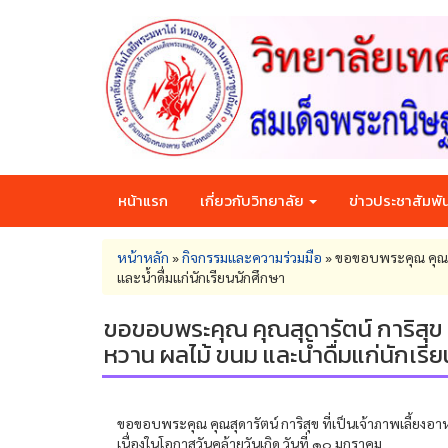
Skip
to
main
content
หน้าแรก
เกี่ยวกับวิทยาลัย
ข่าวประชาสัมพัน
You
หน้าหลัก
»
กิจกรรมและความร่วมมือ
»
ขอขอบพระคุณ คุณสุด
are
และน้ำดื่มแก่นักเรียนนักศึกษา
here
ขอขอบพระคุณ คุณสุดารัตน์ การิสุข ท
หวาน ผลไม้ ขนม และน้ำดื่มแก่นักเรี
ขอขอบพระคุณ คุณสุดารัตน์ การิสุข ที่เป็นเจ้าภาพเลี้ยงอา
เนื่องในโอกาสวันคล้ายวันเกิด วันที่ ๑๐ มกราคม