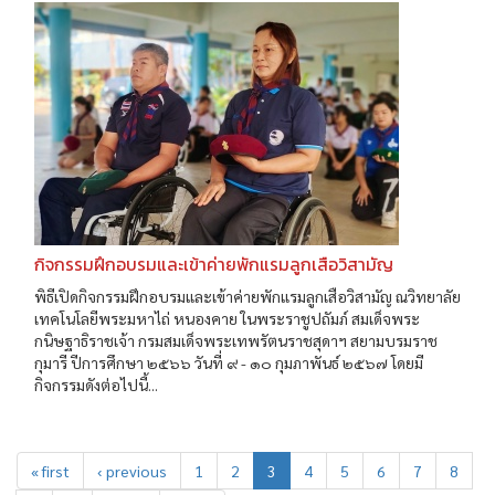
กิจกรรมฝึกอบรมและเข้าค่ายพักแรมลูกเสือวิสามัญ
พิธีเปิดกิจกรรมฝึกอบรมและเข้าค่ายพักแรมลูกเสือวิสามัญ ณวิทยาลัย
เทคโนโลยีพระมหาไถ่ หนองคาย ในพระราชูปถัมภ์ สมเด็จพระ
กนิษฐาธิราชเจ้า กรมสมเด็จพระเทพรัตนราชสุดาฯ สยามบรมราช
กุมารี ปีการศึกษา ๒๕๖๖ วันที่ ๙ - ๑๐ กุมภาพันธ์ ๒๕๖๗ โดยมี
กิจกรรมดังต่อไปนี้...
« first
‹ previous
1
2
3
4
5
6
7
8