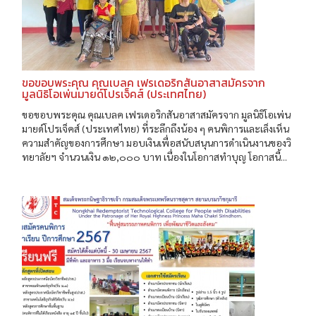
ขอขอบพระคุณ คุณเบลค เฟรเดอริกสันอาสาสมัครจาก
มูลนิธิโอเพ่นมายด์โปรเจ็คส์ (ประเทศไทย)
ขอขอบพระคุณ คุณเบลค เฟรเดอริกสันอาสาสมัครจาก มูลนิธิโอเพ่น
มายด์โปรเจ็คส์ (ประเทศไทย) ที่ระลึกถึงน้อง ๆ คนพิการและเล็งเห็น
ความสำคัญของการศึกษา มอบเงินเพื่อสนับสนุนการดำเนินงานของวิ
ทยาลัยฯ จำนวนเงิน ๑๒,๐๐๐ บาท เนื่องในโอกาสทำบุญ โอกาสนี้...