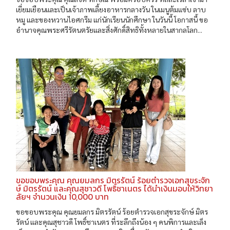
เยี่ยมเยือนและเป็นเจ้าภาพเลี้ยงอาหารกลางวัน ในเมนูต้มแซ่บ ลาบ
หมู และของหวานไอศกรีม แก่นักเรียนนักศึกษา ในวันนี้ โอกาสนี้ ขอ
อำนาจคุณพระศรีรัตนตรัยและสิ่งศักดิ์สิทธิทั้งหลายในสากลโลก...
ขอขอบพระคุณ คุณยมลกร มิตรรัตน์ ร้อยตำรวจเอกสุขระจัก
ษ์ มิตรรัตน์ และคุณสุชาวดี โพธิ์ชาเนตร ได้นำเงินมอบให้วิทยา
ลัยฯ จำนวนเงิน 10,000 บาท
ขอขอบพระคุณ คุณยมลกร มิตรรัตน์ ร้อยตำรวจเอกสุขระจักษ์ มิตร
รัตน์ และคุณสุชาวดี โพธิ์ชาเนตร ที่ระลึกถึงน้อง ๆ คนพิการและเล็ง