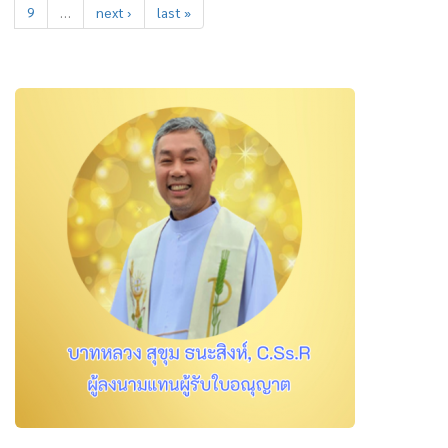
9
…
next ›
last »