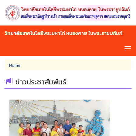
Skip
to
main
content
วิทยาลัยเทคโนโลยีพระมหาไถ่ หนองคาย ในพระราชปถัมภ์
Tog
navi
You
Home
are
here
ข่าวประชาสัมพันธ์