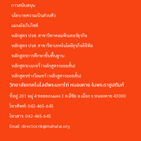
การสนับสนุน
นโยบายความเป็นส่วนตัว
แผนผังเว็บไซต์
หลักสูตร ปวช. สาขาวิชาคอมพิวเตอร์ธุรกิจ
หลักสูตร ปวส. สาขาวิชาเทคโนโลยีธุรกิจดิจิทัล
หลักสูตรการศึกษาชั้นพื้นฐาน
หลักสูตรเบเกอรี่ (หลักสูตรระยะสั้น)
หลักสูตรช่างวีลแชร์ (หลักสูตรระยะสั้น)
วิทยาลัยเทคโนโลยีพระมหาไถ่ หนองคาย ในพระราชูปถัมภ์
ที่อยู่ 201 หมู่ 4 ซอยดอนแดง 3 ต.มีชัย อ.เมือง จ.หนองคาย 43000
โทรศัพท์:
042-465-645
โทรสาร:
042-465-645
Email:
director.nk@mahatai.org