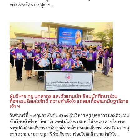
พระเทพรัตนราชสุดาฯ...
ผู้บริหาร ครู บุคลากร และตัวแทนนักเรียนนักศึกษาร่วม
กิจกรรมร้อยใจภักดิ์ ถวายกำลังใจ แด่สมเด็จพระกนิษฐาธิราช
เจ้า ฯ
วันจันทร์ที่ ๑๙ กุมภาพันธ์ ๒๕๖๗ ผู้บริหาร ครู บุคลากร และตัวแทน
นักเรียนนักศึกษาวิทยาลัยเทคโนโลยีพระมหาไถ่ หนองคาย ในพระ
ราชูปถัมภ์ สมเด็จพระกนิษฐาธิราชเจ้า กรมสมเด็จพระเทพรัตนราชสุ
ดาฯ สยามบรมราชกุมารี ร่วมกิจกรรมร้อยใจภักดิ์ ถวายกำลังใจ...