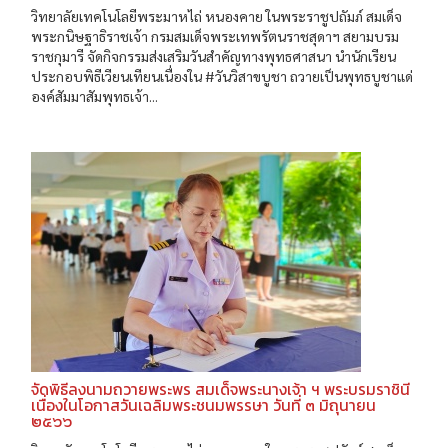
วิทยาลัยเทคโนโลยีพระมาหไถ่ หนองคาย ในพระราชูปถัมภ์ สมเด็จ
พระกนิษฐาธิราชเจ้า กรมสมเด็จพระเทพรัตนราชสุดาฯ สยามบรม
ราชกุมารี จัดกิจกรรมส่งเสริมวันสำคัญทางพุทธศาสนา นำนักเรียน
ประกอบพิธีเวียนเทียนเนื่องใน #วันวิสาขบูชา ถวายเป็นพุทธบูชาแด่
องค์สัมมาสัมพุทธเจ้า...
จัดพิธีลงนามถวายพระพร สมเด็จพระนางเจ้า ฯ พระบรมราชินี
เนื่องในโอกาสวันเฉลิมพระชนมพรรษา วันที่ ๓ มิถุนายน
๒๕๖๖