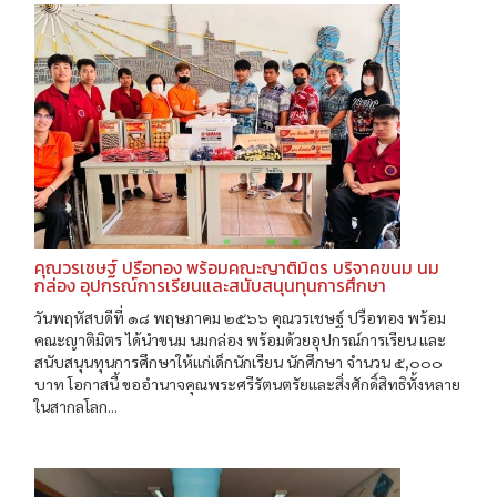
คุณวรเชษฐ์ ปรือทอง พร้อมคณะญาติมิตร บริจาคขนม นม
กล่อง อุปกรณ์การเรียนและสนับสนุนทุนการศึกษา
วันพฤหัสบดีที่ ๑๘ พฤษภาคม ๒๕๖๖ คุณวรเชษฐ์ ปรือทอง พร้อม
คณะญาติมิตร ได้นำขนม นมกล่อง พร้อมด้วยอุปกรณ์การเรียน และ
สนับสนุนทุนการศึกษาให้แก่เด็กนักเรียน นักศึกษา จำนวน ๕,๐๐๐
บาท โอกาสนี้ ขออำนาจคุณพระศรีรัตนตรัยและสิ่งศักดิ์สิทธิทั้งหลาย
ในสากลโลก...