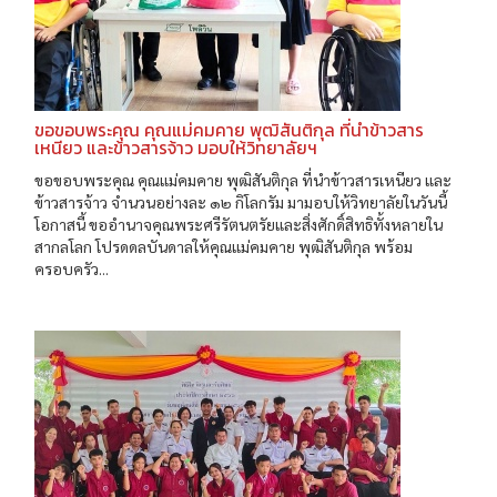
ขอขอบพระคุณ คุณแม่คมคาย พุฒิสันติกุล ที่นำข้าวสาร
เหนียว และข้าวสารจ้าว มอบให้วิทยาลัยฯ
ขอขอบพระคุณ คุณแม่คมคาย พุฒิสันติกุล ที่นำข้าวสารเหนียว และ
ข้าวสารจ้าว จำนวนอย่างละ ๑๒ กิโลกรัม มามอบให้วิทยาลัยในวันนี้
โอกาสนี้ ขออำนาจคุณพระศรีรัตนตรัยและสิ่งศักดิ์สิทธิทั้งหลายใน
สากลโลก โปรดดลบันดาลให้คุณแม่คมคาย พุฒิสันติกุล พร้อม
ครอบครัว...