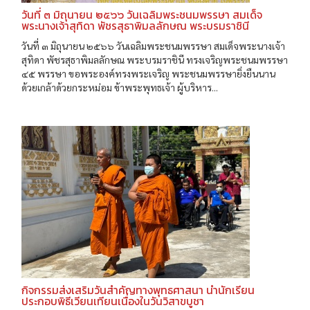
วันที่ ๓ มิถุนายน ๒๕๖๖ วันเฉลิมพระชนมพรรษา สมเด็จ
พระนางเจ้าสุทิดา พัชรสุธาพิมลลักษณ พระบรมราชินี
วันที่ ๓ มิถุนายน ๒๕๖๖ วันเฉลิมพระชนมพรรษา สมเด็จพระนางเจ้า
สุทิดา พัชรสุธาพิมลลักษณ พระบรมราชินี ทรงเจริญพระชนมพรรษา
๔๕ พรรษา ขอพระองค์ทรงพระเจริญ พระชนมพรรษายิ่งยืนนาน
ด้วยเกล้าด้วยกระหม่อม ข้าพระพุทธเจ้า ผู้บริหาร...
กิจกรรมส่งเสริมวันสำคัญทางพุทธศาสนา นำนักเรียน
ประกอบพิธีเวียนเทียนเนื่องในวันวิสาขบูชา