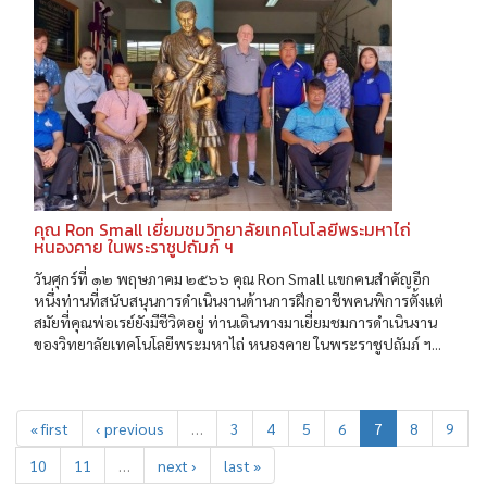
คุณ Ron Small เยี่ยมชมวิทยาลัยเทคโนโลยีพระมหาไถ่
หนองคาย ในพระราชูปถัมภ์ ฯ
วันศุกร์ที่ ๑๒ พฤษภาคม ๒๕๖๖ คุณ Ron Small แขกคนสำคัญอีก
หนึ่งท่านที่สนับสนุนการดำเนินงานด้านการฝึกอาชีพคนพิการตั้งแต่
สมัยที่คุณพ่อเรย์ยังมีชีวิตอยู่ ท่านเดินทางมาเยี่ยมชมการดำเนินงาน
ของวิทยาลัยเทคโนโลยีพระมหาไถ่ หนองคาย ในพระราชูปถัมภ์ ฯ...
« first
‹ previous
…
3
4
5
6
7
8
9
10
11
…
next ›
last »