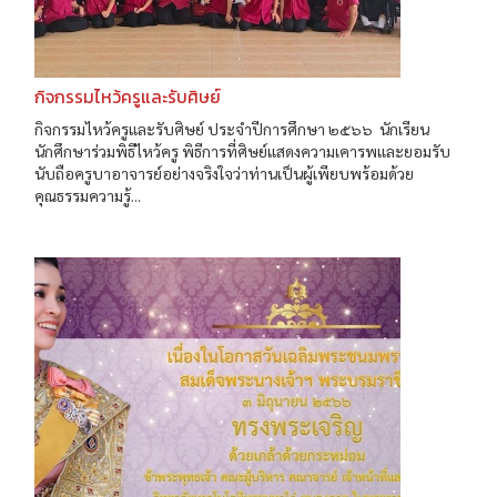
กิจกรรมไหว้ครูและรับศิษย์
กิจกรรมไหว้ครูและรับศิษย์ ประจำปีการศึกษา ๒๕๖๖ นักเรียน
นักศึกษาร่วมพิธีไหว้ครู พิธีการที่ศิษย์แสดงความเคารพและยอมรับ
นับถือครูบาอาจารย์อย่างจริงใจว่าท่านเป็นผู้เพียบพร้อมด้วย
คุณธรรมความรู้...