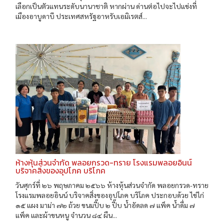
เลือกเป็นตัวแทนระดับนานาชาติ หากผ่าน ด่านต่อไปจะไปแข่งที่
เมืองอาบูดาบี ประเทศสหรัฐอาหรับเอมิเรตส์...
ห้างหุ้นส่วนจำกัด พลอยกรวด-ทราย โรงแรมพลอยอินน์
บริจาคสิ่งของอุปโภค บริโภค
วันศุกร์ที่ ๒๖ พฤษภาคม ๒๕๖๖ ห้างหุ้นส่วนจำกัด พลอยกรวด-ทราย
โรงแรมพลอยอินน์ บริจาคสิ่งของอุปโภค บริโภค ประกอบด้วย ไข่ไก่
๑๕ แผง มาม่า ๗๒ ถ้วย ขนมปี๊บ ๒ ปี๊บ น้ำอัดลด ๗ แพ็ค น้ำดื่ม ๗
แพ็ค และผ้าขนหนู จำนวน ๘๔ ผืน...