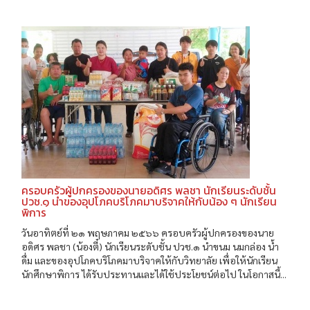
ครอบครัวผู้ปกครองของนายอดิศร พลชา นักเรียนระดับชั้น
ปวช.๑ นำของอุปโภคบริโภคมาบริจาคให้กับน้อง ๆ นักเรียน
พิการ
วันอาทิตย์ที่ ๒๑ พฤษภาคม ๒๕๖๖ ครอบครัวผู้ปกครองของนาย
อดิศร พลชา (น้องตี๋) นักเรียนระดับชั้น ปวช.๑ นำขนม นมกล่อง น้ำ
ดื่ม และของอุปโภคบริโภคมาบริจาคให้กับวิทยาลัย เพื่อให้นักเรียน
นักศึกษาพิการ ได้รับประทานและได้ใช้ประโยชน์ต่อไป ในโอกาสนี้...