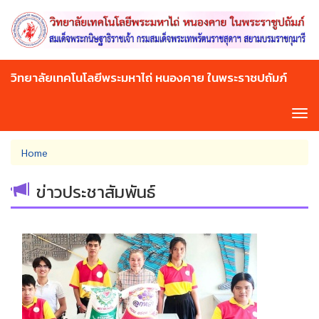
Skip
to
main
content
วิทยาลัยเทคโนโลยีพระมหาไถ่ หนองคาย ในพระราชปถัมภ์
Tog
navi
You
Home
are
here
ข่าวประชาสัมพันธ์