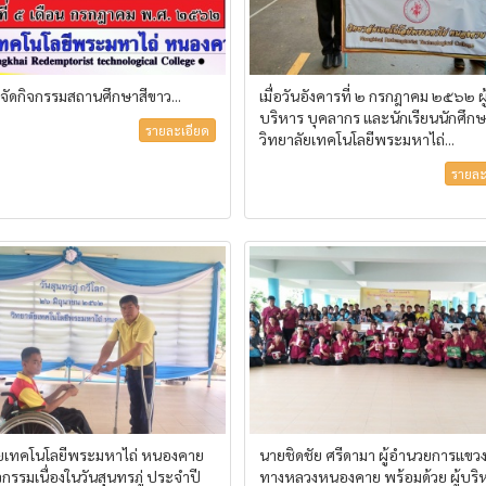
รจัดกิจกรรมสถานศึกษาสีขาว...
เมื่อวันอังคารที่ ๒ กรกฎาคม ๒๕๖๒ ผู
บริหาร บุคลากร และนักเรียนนักศึก
รายละเอียด
วิทยาลัยเทคโนโลยีพระมหาไถ่...
รายละ
ัยเทคโนโลยีพระมหาไถ่ หนองคาย
นายชิดชัย ศรีดามา ผู้อำนวยการแขว
ิจกรรมเนื่องในวันสุนทรภู่ ประจำปี
ทางหลวงหนองคาย พร้อมด้วย ผู้บริ