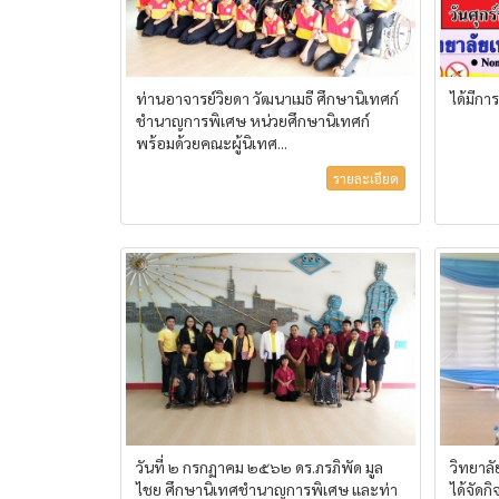
ท่านอาจารย์วิยดา วัฒนาเมธี ศึกษานิเทศก์
ได้มีกา
ชำนาญการพิเศษ หน่วยศึกษานิเทศก์
พร้อมด้วยคณะผู้นิเทศ...
รายละเอียด
วันที่ ๒ กรกฏาคม ๒๕๖๒ ดร.ภรภิพัด มูล
วิทยาล
ไชย ศึกษานิเทศชำนาญการพิเศษ และท่า
ได้จัดก