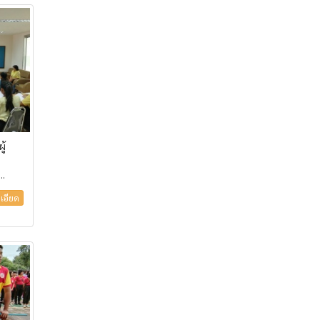
ู้
..
เอียด