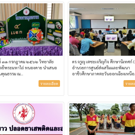
นที่ ๓๑ กรกฎาคม ๒๕๖๒ วิทยาลัย
ดร.จรูญ เตชะเจริญกิจ ศึกษานิเทศก์ (ผ
ลยีพระมหาไถ่ หนองคาย นำเสนอ
อำนวยการศูนย์ส่งเสริมและพัฒนา
นคุณธรรม ณ...
อาชีวศึกษาภาคตะวันออกเฉียงเหนือ.
รายละเอียด
รายละ