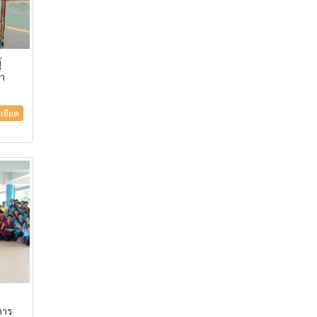
้
ษา
เอียด
ง
หาร