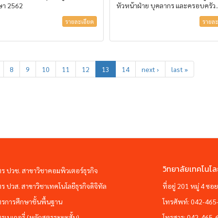
ษา 2562
หัวหน้าฝ่าย บุคลากร และครอบครัว..
รายละเอียด
รายละ
8
9
10
11
12
13
14
next ›
last »
วิทยาลัยเทคโนโล
ตร ปวช. สาขาวิชาคอมพิวเตอร์ธุรกิจ
ตร ปวส. สาขาวิชาเทคโนโลยีธุรกิจดิจิทัล
ที่อยู่ 201 หมู่ 4 
ตรการศึกษาชั้นพื้นฐาน
โทรศัพท์:
042-465
ตรเบเกอรี่ (หลักสูตรระยะสั้น)
โทรสาร:
042-465-