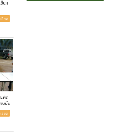
เยียม
เอียด
ุณพ่อ
บรนนัน
เอียด