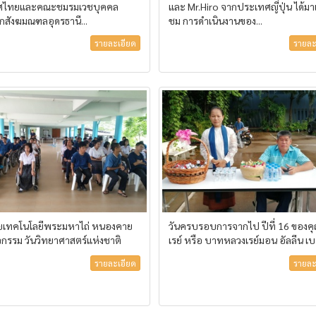
ศไทยและคณะชมรมเวชบุคคล
และ Mr.Hiro จากประเทศญี่ปุ่น ได้มา
กสังฆมณฑลอุดรธานี...
ชม การดำเนินงานของ...
รายละเอียด
รายละ
ัยเทคโนโลยีพระมหาไถ่ หนองคาย
วันครบรอบการจากไป ปีที่ 16 ของค
ิจกรรม วันวิทยาศาสตร์แห่งชาติ
เรย์ หรือ บาทหลวงเรย์มอน อัลลีน เ
รายละเอียด
รายละ