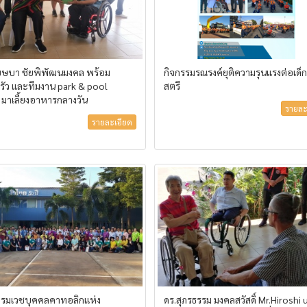
บุษบา ชัยพิพัฒนมงคล พร้อม
กิจกรรมรณรงค์ยุติความรุนแรงต่อเด็
ัว และทีมงาน park & pool
สตรี
 มาเลี้ยงอาหารกลางวัน
รายละ
รายละเอียด
รมเวชบุคคลคาทอลิกแห่ง
ดร.สุภรธรรม มงคลสวัสดิ์ Mr.Hiroshi