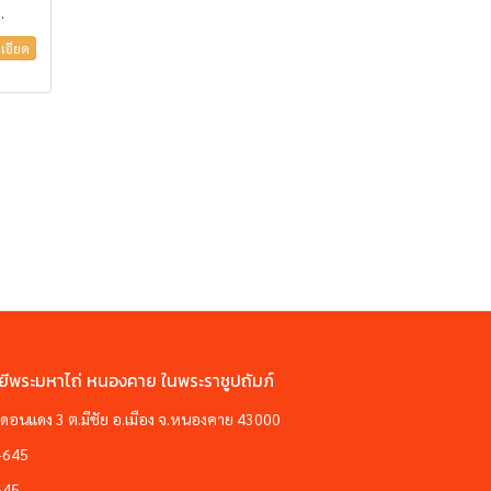
.
เอียด
ยีพระมหาไถ่ หนองคาย ในพระราชูปถัมภ์
ซอยดอนแดง 3 ต.มีชัย อ.เมือง จ.หนองคาย 43000
-645
645