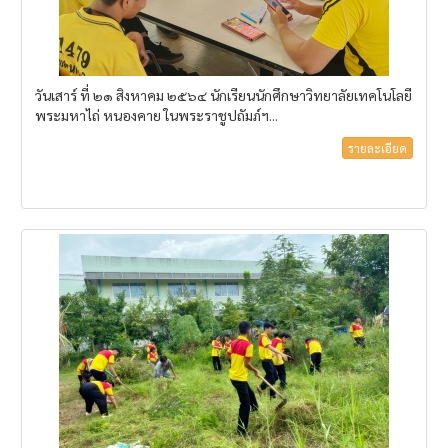
วันเสาร์ ที่ ๒๑ สิงหาคม ๒๕๖๔ นักเรียนนักศึกษาวิทยาลัยเทคโนโลยี
พระมหาไถ่ หนองคาย ในพระราชูปถัมภ์ฯ...
รายละเอียด