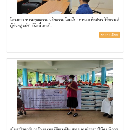
โครงการอบรมคุณธรรม จริยธรรม โดยมีบาทหลวงพีรภัทร วิจิตรวงศ์
ผู้ช่วยศูนย์ซาร์นิลลี่ เฮาส์...
รายละเอียด
สโมสรโรตารีบางรักและมูลนิธิเซนต์โยเซฟ มอบข้าวสารให้คนพิการ