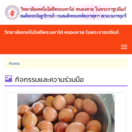
Skip
to
main
content
วิทยาลัยเทคโนโลยีพระมหาไถ่ หนองคาย ในพระราชปถัมภ์
Tog
navi
You
Home
are
here
กิจกรรมและความร่วมมือ