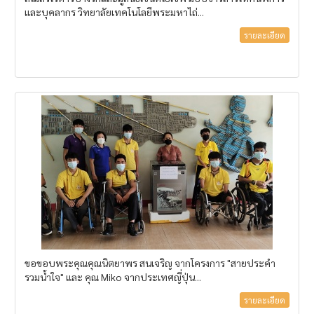
และบุคลากร วิทยาลัยเทคโนโลยีพระมหาไถ่...
รายละเอียด
ขอขอบพระคุณคุณนิตยาพร สนเจริญ จากโครงการ "สายประคำ
รวมน้ำใจ" และ คุณ Miko จากประเทศญี่ปุ่น...
รายละเอียด