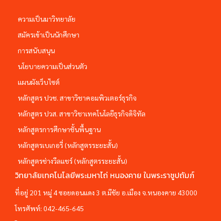
ความเป็นมาวิทยาลัย
สมัครเข้าเป็นนักศึกษา
การสนับสนุน
นโยบายความเป็นส่วนตัว
แผนผังเว็บไซต์
หลักสูตร ปวช. สาขาวิชาคอมพิวเตอร์ธุรกิจ
หลักสูตร ปวส. สาขาวิชาเทคโนโลยีธุรกิจดิจิทัล
หลักสูตรการศึกษาชั้นพื้นฐาน
หลักสูตรเบเกอรี่ (หลักสูตรระยะสั้น)
หลักสูตรช่างวีลแชร์ (หลักสูตรระยะสั้น)
วิทยาลัยเทคโนโลยีพระมหาไถ่ หนองคาย ในพระราชูปถัมภ์
ที่อยู่ 201 หมู่ 4 ซอยดอนแดง 3 ต.มีชัย อ.เมือง จ.หนองคาย 43000
โทรศัพท์:
042-465-645