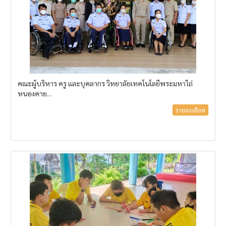
คณะผู้บริหาร ครู และบุคลากร วิทยาลัยเทคโนโลยีพระมหาไถ่
หนองคาย...
รายละเอียด