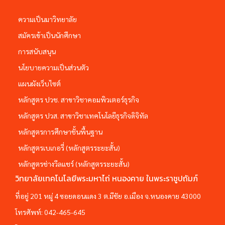
ความเป็นมาวิทยาลัย
สมัครเข้าเป็นนักศึกษา
การสนับสนุน
นโยบายความเป็นส่วนตัว
แผนผังเว็บไซต์
หลักสูตร ปวช. สาขาวิชาคอมพิวเตอร์ธุรกิจ
หลักสูตร ปวส. สาขาวิชาเทคโนโลยีธุรกิจดิจิทัล
หลักสูตรการศึกษาชั้นพื้นฐาน
หลักสูตรเบเกอรี่ (หลักสูตรระยะสั้น)
หลักสูตรช่างวีลแชร์ (หลักสูตรระยะสั้น)
วิทยาลัยเทคโนโลยีพระมหาไถ่ หนองคาย ในพระราชูปถัมภ์
ที่อยู่ 201 หมู่ 4 ซอยดอนแดง 3 ต.มีชัย อ.เมือง จ.หนองคาย 43000
โทรศัพท์:
042-465-645