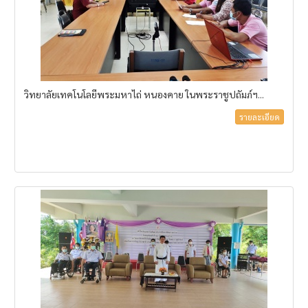
วิทยาลัยเทคโนโลยีพระมหาไถ่ หนองคาย ในพระราชูปถัมภ์ฯ...
รายละเอียด