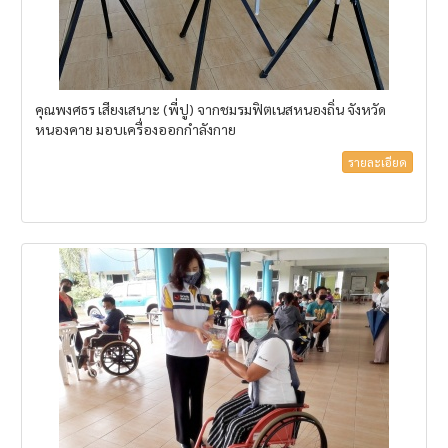
คุณพงศธร เสียงเสนาะ (พี่ปู) จากชมรมฟิตเนสหนองถิ่น จังหวัด
หนองคาย มอบเครื่องออกกำลังกาย
รายละเอียด