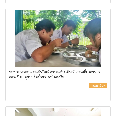
ขอขอบพระคุณ คุณธีรวัฒน์ สุวรรณสิน เป็นเจ้าภาพเลี้ยงอาหาร
กลางวัน เมนูขนมจีนน้ำยาและไอศกรีม
รายละเอียด