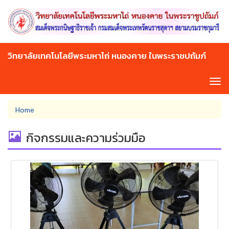
Skip
to
main
content
วิทยาลัยเทคโนโลยีพระมหาไถ่ หนองคาย ในพระราชปถัมภ์
Tog
navi
You
Home
are
here
กิจกรรมและความร่วมมือ