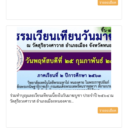
รายละเอียด
ร่วมทำบุญและเวียนเทียนเนื่องในวันมาฆบูชา ประจำปี ๒๕๖๔ ณ
วัดสุริยวงศาวาส อำเภอเมืองหนองคาย...
รายละเอียด