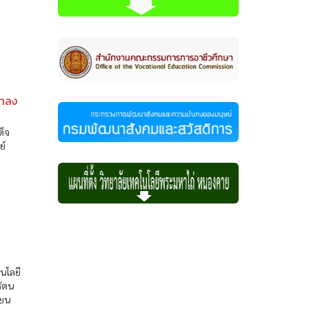
ราลง
ด็จ
ย์
นโลยี
รัตน
ียน