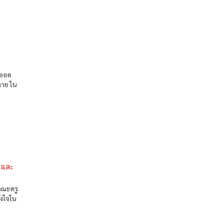
ตลอด
คาย ใน
ู และ
 คณะครู
ังใจใน