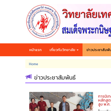
Skip
to
main
content
หน้าแรก
เกี่ยวกับวิทยาลัย
ข่าวประชาสัมพัน
You
Home
are
here
ข่าวประชาสัมพันธ์
การนิเ
หลักสูต
สูง พ.ศ