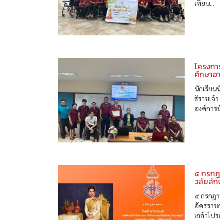
เทียน...
โครงกา
ศึกษาอา
นักเรีย
ธิราชเจ
องค์การ
๔ กรกฎา
วลัยลัก
๔ กรกฎาค
อัครราช
เกล้าโปร