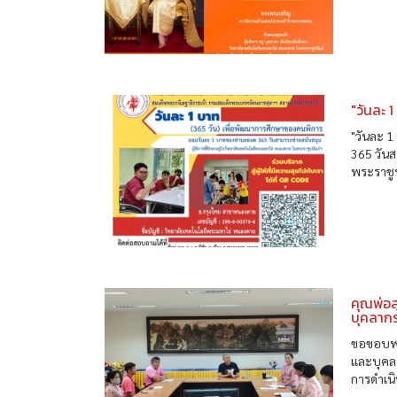
"วันละ 
"วันละ 
365 วันส
พระราชู
คุณพ่อส
บุคลากร
ขอขอบพระ
และบุคลา
การดำเน