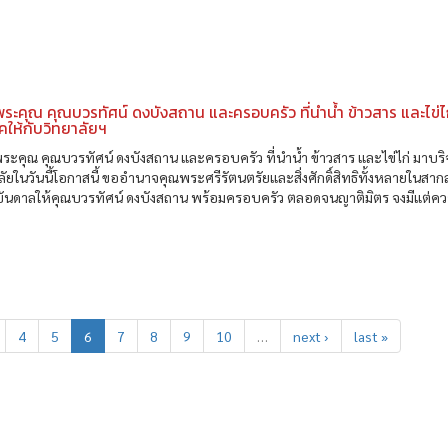
ะคุณ คุณบวรทัศน์ ดงบังสถาน และครอบครัว ที่นำน้ำ ข้าวสาร และไข่ไ
คให้กับวิทยาลัยฯ
คุณ คุณบวรทัศน์ ดงบังสถาน และครอบครัว ที่นำน้ำ ข้าวสาร และไข่ไก่ มาบริ
ลัยในวันนี้โอกาสนี้ ขออำนาจคุณพระศรีรัตนตรัยและสิ่งศักดิ์สิทธิทั้งหลายในสา
ันดาลให้คุณบวรทัศน์ ดงบังสถาน พร้อมครอบครัว ตลอดจนญาติมิตร จงมีแต่ค
4
5
6
7
8
9
10
…
next ›
last »