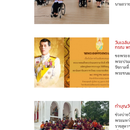
นามถวาย
วันเฉล
กรณ พระ
ขอพระอง
พระปรเมน
รัชกาลที
พระชนมพ
ทำบุญว
ช่วงบ่าย
พระมหาไ
ราชสุดา