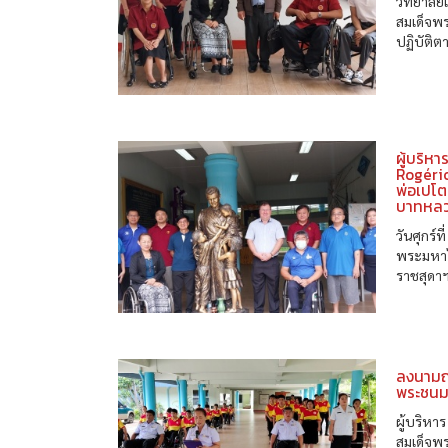
วิทยาลั
สมเด็จพ
ปฏิบัติ
ผู้บริห
Rogéri
พ่อเปโต
บาทหลว
วันศุกร์
พระมหาไ
ราชสุดาฯ
ลงนามถว
พระชน
ผู้บริหา
สมเด็จพร