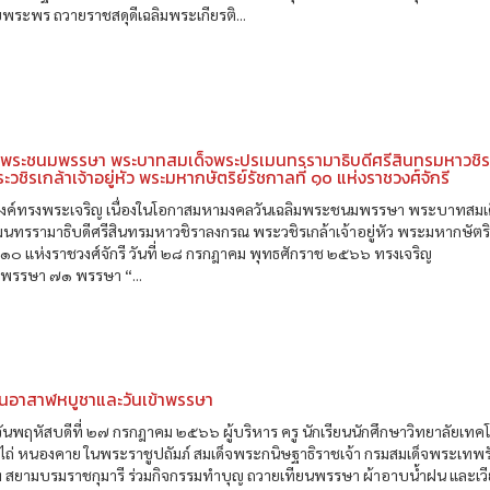
พระพร ถวายราชสดุดีเฉลิมพระเกียรติ...
ิมพระชนมพรรษา พระบาทสมเด็จพระปรเมนทรรามาธิบดีศรีสินทรมหาวชิ
วชิรเกล้าเจ้าอยู่หัว พระมหากษัตริย์รัชกาลที่ ๑๐ แห่งราชวงศ์จักรี
ค์ทรงพระเจริญ เนื่องในโอกาสมหามงคลวันเฉลิมพระชนมพรรษา พระบาทสมเ
ทรรามาธิบดีศรีสินทรมหาวชิราลงกรณ พระวชิรเกล้าเจ้าอยู่หัว พระมหากษัตริ
่ ๑๐ แห่งราชวงศ์จักรี วันที่ ๒๘ กรกฎาคม พุทธศักราช ๒๕๖๖ ทรงเจริญ
รรษา ๗๑ พรรษา “...
ันอาสาฬหบูชาและวันเข้าพรรษา
วันพฤหัสบดีที่ ๒๗ กรกฎาคม ๒๕๖๖ ผู้บริหาร ครู นักเรียนนักศึกษาวิทยาลัยเทคโ
ถ่ หนองคาย ในพระราชูปถัมภ์ สมเด็จพระกนิษฐาธิราชเจ้า กรมสมเด็จพระเทพ
ฯ สยามบรมราชกุมารี ร่วมกิจกรรมทำบุญ ถวายเทียนพรรษา ผ้าอาบน้ำฝน และเว