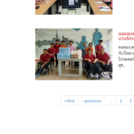
ขอขอบพร
มาบริจา
ขอขอบพระ
กับวิทยา
โปรดดลบ
สุข...
« first
‹ previous
…
2
3