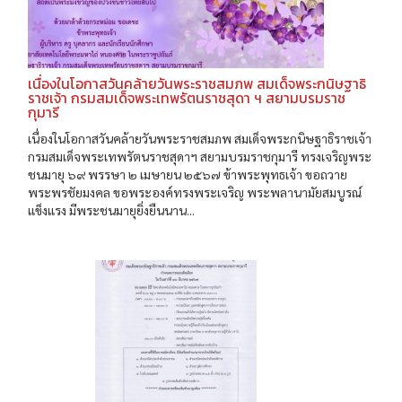
เนื่องในโอกาสวันคล้ายวันพระราชสมภพ สมเด็จพระกนิษฐาธิ
ราชเจ้า กรมสมเด็จพระเทพรัตนราชสุดา ฯ สยามบรมราช
กุมารี
เนื่องในโอกาสวันคล้ายวันพระราชสมภพ สมเด็จพระกนิษฐาธิราชเจ้า
กรมสมเด็จพระเทพรัตนราชสุดาฯ สยามบรมราชกุมารี ทรงเจริญพระ
ชนมายุ ๖๙ พรรษา ๒ เมษายน ๒๕๖๗ ข้าพระพุทธเจ้า ขอถวาย
พระพรชัยมงคล ขอพระองค์ทรงพระเจริญ พระพลานามัยสมบูรณ์
แข็งแรง มีพระชนมายุยิ่งยืนนาน...