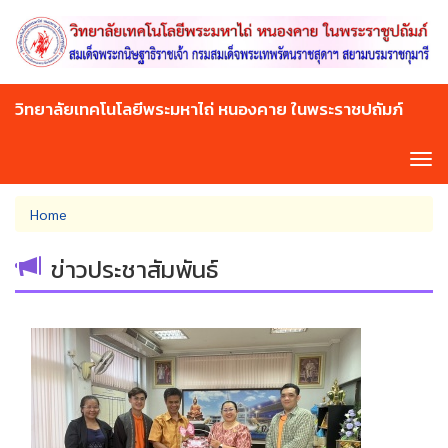
Skip
to
main
content
วิทยาลัยเทคโนโลยีพระมหาไถ่ หนองคาย ในพระราชปถัมภ์
Tog
navi
You
Home
are
here
ข่าวประชาสัมพันธ์