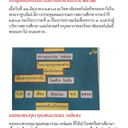
ประชุมคณะกรรมการสถานศึกษาประจำปี ๒๕๖๗
เมื่อวันที่ ๑๒ มิถุนายน ๒๕๖๗ ณ วิทยาลัยเทคโนโลยีพระมหาไถ่ใน
พระราชูปถัมภ์ มีการประชุมคณะกรรมการสถานศึกษาประจำปี
๒๕๖๗ ระเบียบวาระที่ ๑ เรื่องประธานแจ้งเพื่อทราบ ๑. แนะนำผู้
บริหารสถานศึกษา และโครงสร้างบุคลากรของวิทยาลัยเทคโนโลยี
พระมหาไถ่ หนองคาย...
ขอขอบพระคุณ คุณพนมวรรณ วงษ์แสง
ขอขอบพระคุณ คุณพนมวรรณ วงษ์แสง ที่ได้นำไอศครีมชาเขียวมา