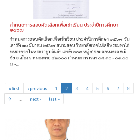
กำหนดการสอบคัดเลือกเพื่อเข้าเรียน ประจำปีการศึกษา
๒๕๖๗
กำหนดการสอบคัดเลือกเพื่อเข้าเรียน ประจำปีการศึกษา ๒๕๖๗ วัน
เสาร์ที่ ๓๐ มีนาคม ๒๕๖๗ สนามสอบ วิทยาลัยเทคโนโลยีพระมหาไถ่
หนองคาย ในพระราชูปถัมภ์ฯ เลขที่ ๒๐๓ หมู่ ๔ ซอยดอนแดงถ ต.มี
ชัย อ.เมือง จ.หนองคาย ๔๓๐๐๐ กำหนดการ เวลา ๐๘.๓๐ - ๐๙.๐๐
น. -...
« first
‹ previous
1
2
3
4
5
6
7
8
9
…
next ›
last »