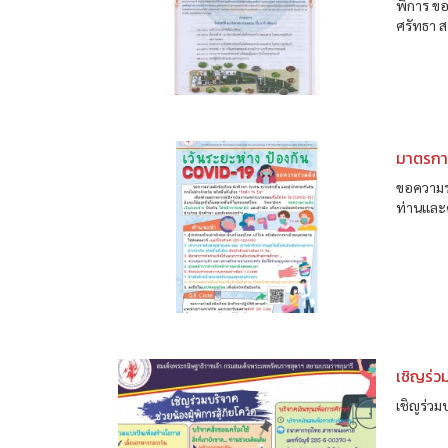
พิการ ขอ
ศรัทธา ส
มาตรกา
ขอความร่
ท่านและค
เชิญร่ว
เชิญร่วม