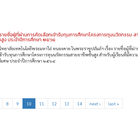
ายชื่อผู้ที่ผ่านการคัดเลือกเข้ารับทุนการศึกษาโครงการทุนนวัตกรรม ส
้นสูง ประจำปีการศึกษา ๒๕๖๔
ทยาลัยเทคโนโลยีพระมหาไถ่ หนองคาย ในพระราชูปถัมภ์ฯ เรื่อง รายชื่อผู้ที่ผ่
เข้ารับทุนการศึกษาโครงการทุนนวัตกรรมสายอาชีพชั้นสูง สำหรับผู้เรียนที่มีควา
พิเศษ ประจำปีการศึกษา ๒๕๖๔
8
9
10
11
12
13
14
next ›
last »