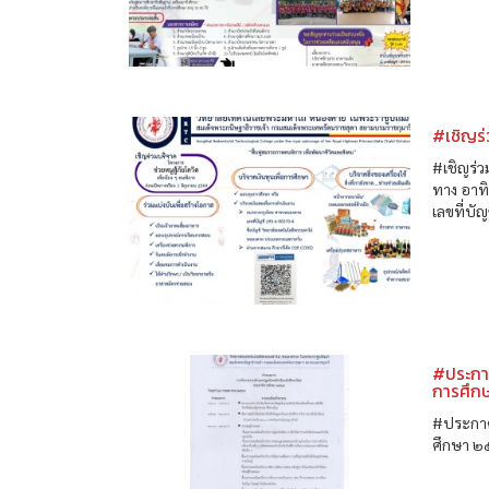
#เชิญร่
#เชิญร่ว
ทาง อาท
เลขที่บั
#ประกา
การศึก
#ประกาศ
ศึกษา 