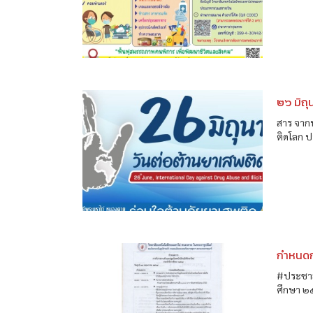
๒๖ มิถ
สาร จากน
ติดโลก 
กำหนดก
#ประชาส
ศึกษา ๒