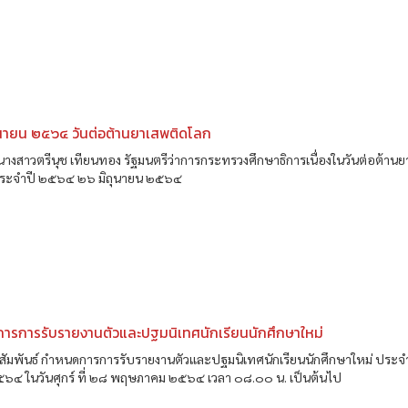
ุนายน ๒๕๖๔ วันต่อต้านยาเสพติดโลก
างสาวตรีนุช เทียนทอง รัฐมนตรีว่าการกระทรวงศึกษาธิการเนื่องในวันต่อต้าน
ประจำปี ๒๕๖๔ ๒๖ มิถุนายน ๒๕๖๔
ารการรับรายงานตัวและปฐมนิเทศนักเรียนนักศึกษาใหม่
ัมพันธ์ กำหนดการการรับรายงานตัวและปฐมนิเทศนักเรียนนักศึกษาใหม่ ประจ
๕๖๔ ในวันศุกร์ ที่ ๒๘ พฤษภาคม ๒๕๖๔ เวลา ๐๘.๐๐ น. เป็นต้นไป