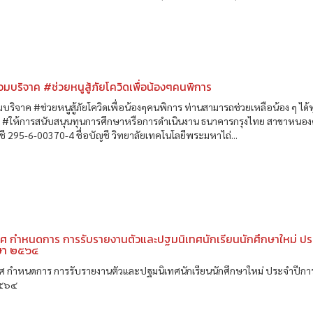
วมบริจาค #ช่วยหนูสู้ภัยโควิดเพื่อน้องๆคนพิการ
มบริจาค #ช่วยหนูสู้ภัยโควิดเพื่อน้องๆคนพิการ ท่านสามารถช่วยเหลือน้อง ๆ ได้
ิ #ให้การสนับสนุนทุนการศึกษาหรือการดำเนินงาน ธนาคารกรุงไทย สาขาหนอ
ญชี 295-6-00370-4 ชื่อบัญชี วิทยาลัยเทคโนโลยีพระมหาไถ่...
ศ กำหนดการ การรับรายงานตัวและปฐมนิเทศนักเรียนนักศึกษาใหม่ ประ
ษา ๒๕๖๔
 กำหนดการ การรับรายงานตัวและปฐมนิเทศนักเรียนนักศึกษาใหม่ ประจำปีกา
๒๕๖๔