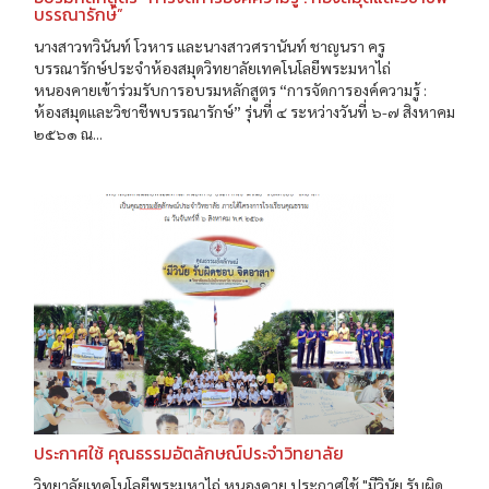
บรรณารักษ์”
นางสาวทวินันท์ โวหาร และนางสาวศรานันท์ ชาญนรา ครู
บรรณารักษ์ประจำห้องสมุดวิทยาลัยเทคโนโลยีพระมหาไถ่
หนองคายเข้าร่วมรับการอบรมหลักสูตร “การจัดการองค์ความรู้ :
ห้องสมุดและวิชาชีพบรรณารักษ์” รุ่นที่ ๔ ระหว่างวันที่ ๖-๗ สิงหาคม
๒๕๖๑ ณ...
ประกาศใช้ คุณธรรมอัตลักษณ์ประจำวิทยาลัย
วิทยาลัยเทคโนโลยีพระมหาไถ่ หนองคาย ประกาศใช้ "มีวินัย รับผิด