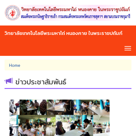
Skip
to
main
content
วิทยาลัยเทคโนโลยีพระมหาไถ่ หนองคาย ในพระราชปถัมภ์
Tog
navi
You
Home
are
here
ข่าวประชาสัมพันธ์