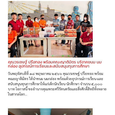
คุณวรเชษฐ์ ปรือทอง พร้อมคณะญาติมิตร บริจาคขนม นม
กล่อง อุปกรณ์การเรียนและสนับสนุนทุนการศึกษา
วันพฤหัสบดีที่ ๑๘ พฤษภาคม ๒๕๖๖ คุณวรเชษฐ์ ปรือทอง พร้อม
คณะญาติมิตร ได้นำขนม นมกล่อง พร้อมด้วยอุปกรณ์การเรียน และ
สนับสนุนทุนการศึกษาให้แก่เด็กนักเรียน นักศึกษา จำนวน ๕,๐๐๐
บาท โอกาสนี้ ขออำนาจคุณพระศรีรัตนตรัยและสิ่งศักดิ์สิทธิทั้งหลาย
ในสากลโลก...