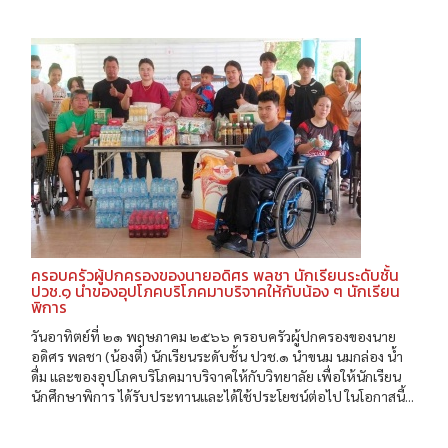
ครอบครัวผู้ปกครองของนายอดิศร พลชา นักเรียนระดับชั้น
ปวช.๑ นำของอุปโภคบริโภคมาบริจาคให้กับน้อง ๆ นักเรียน
พิการ
วันอาทิตย์ที่ ๒๑ พฤษภาคม ๒๕๖๖ ครอบครัวผู้ปกครองของนาย
อดิศร พลชา (น้องตี๋) นักเรียนระดับชั้น ปวช.๑ นำขนม นมกล่อง น้ำ
ดื่ม และของอุปโภคบริโภคมาบริจาคให้กับวิทยาลัย เพื่อให้นักเรียน
นักศึกษาพิการ ได้รับประทานและได้ใช้ประโยชน์ต่อไป ในโอกาสนี้...