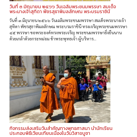
วันที่ ๓ มิถุนายน ๒๕๖๖ วันเฉลิมพระชนมพรรษา สมเด็จ
พระนางเจ้าสุทิดา พัชรสุธาพิมลลักษณ พระบรมราชินี
วันที่ ๓ มิถุนายน ๒๕๖๖ วันเฉลิมพระชนมพรรษา สมเด็จพระนางเจ้า
สุทิดา พัชรสุธาพิมลลักษณ พระบรมราชินี ทรงเจริญพระชนมพรรษา
๔๕ พรรษา ขอพระองค์ทรงพระเจริญ พระชนมพรรษายิ่งยืนนาน
ด้วยเกล้าด้วยกระหม่อม ข้าพระพุทธเจ้า ผู้บริหาร...
กิจกรรมส่งเสริมวันสำคัญทางพุทธศาสนา นำนักเรียน
ประกอบพิธีเวียนเทียนเนื่องในวันวิสาขบูชา