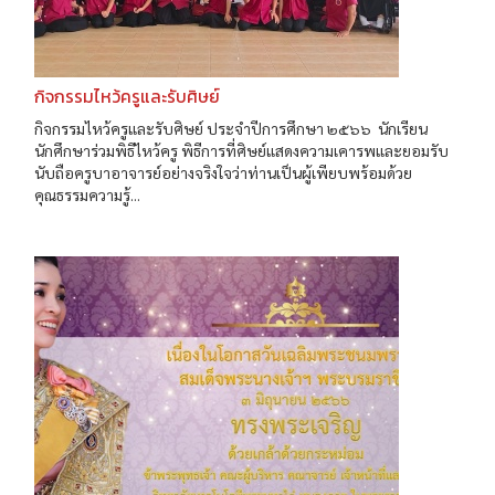
กิจกรรมไหว้ครูและรับศิษย์
กิจกรรมไหว้ครูและรับศิษย์ ประจำปีการศึกษา ๒๕๖๖ นักเรียน
นักศึกษาร่วมพิธีไหว้ครู พิธีการที่ศิษย์แสดงความเคารพและยอมรับ
นับถือครูบาอาจารย์อย่างจริงใจว่าท่านเป็นผู้เพียบพร้อมด้วย
คุณธรรมความรู้...