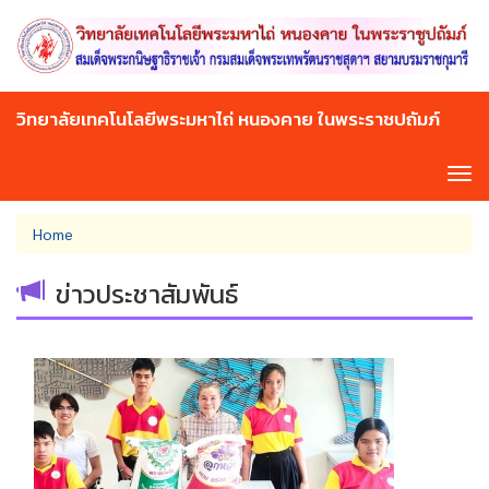
Skip
to
main
content
วิทยาลัยเทคโนโลยีพระมหาไถ่ หนองคาย ในพระราชปถัมภ์
Tog
navi
You
Home
are
here
ข่าวประชาสัมพันธ์