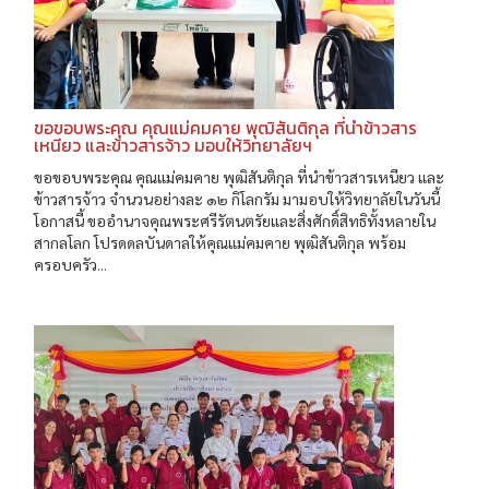
ขอขอบพระคุณ คุณแม่คมคาย พุฒิสันติกุล ที่นำข้าวสาร
เหนียว และข้าวสารจ้าว มอบให้วิทยาลัยฯ
ขอขอบพระคุณ คุณแม่คมคาย พุฒิสันติกุล ที่นำข้าวสารเหนียว และ
ข้าวสารจ้าว จำนวนอย่างละ ๑๒ กิโลกรัม มามอบให้วิทยาลัยในวันนี้
โอกาสนี้ ขออำนาจคุณพระศรีรัตนตรัยและสิ่งศักดิ์สิทธิทั้งหลายใน
สากลโลก โปรดดลบันดาลให้คุณแม่คมคาย พุฒิสันติกุล พร้อม
ครอบครัว...