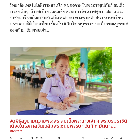
วิทยาลัยเทคโนโลยีพระมาหไถ่ หนองคาย ในพระราชูปถัมภ์ สมเด็จ
พระกนิษฐาธิราชเจ้า กรมสมเด็จพระเทพรัตนราชสุดาฯ สยามบรม
ราชกุมารี จัดกิจกรรมส่งเสริมวันสำคัญทางพุทธศาสนา นำนักเรียน
ประกอบพิธีเวียนเทียนเนื่องใน #วันวิสาขบูชา ถวายเป็นพุทธบูชาแด่
องค์สัมมาสัมพุทธเจ้า...
จัดพิธีลงนามถวายพระพร สมเด็จพระนางเจ้า ฯ พระบรมราชินี
เนื่องในโอกาสวันเฉลิมพระชนมพรรษา วันที่ ๓ มิถุนายน
๒๕๖๖