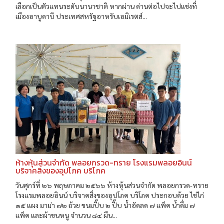
เลือกเป็นตัวแทนระดับนานาชาติ หากผ่าน ด่านต่อไปจะไปแข่งที่
เมืองอาบูดาบี ประเทศสหรัฐอาหรับเอมิเรตส์...
ห้างหุ้นส่วนจำกัด พลอยกรวด-ทราย โรงแรมพลอยอินน์
บริจาคสิ่งของอุปโภค บริโภค
วันศุกร์ที่ ๒๖ พฤษภาคม ๒๕๖๖ ห้างหุ้นส่วนจำกัด พลอยกรวด-ทราย
โรงแรมพลอยอินน์ บริจาคสิ่งของอุปโภค บริโภค ประกอบด้วย ไข่ไก่
๑๕ แผง มาม่า ๗๒ ถ้วย ขนมปี๊บ ๒ ปี๊บ น้ำอัดลด ๗ แพ็ค น้ำดื่ม ๗
แพ็ค และผ้าขนหนู จำนวน ๘๔ ผืน...