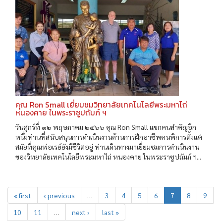
คุณ Ron Small เยี่ยมชมวิทยาลัยเทคโนโลยีพระมหาไถ่
หนองคาย ในพระราชูปถัมภ์ ฯ
วันศุกร์ที่ ๑๒ พฤษภาคม ๒๕๖๖ คุณ Ron Small แขกคนสำคัญอีก
หนึ่งท่านที่สนับสนุนการดำเนินงานด้านการฝึกอาชีพคนพิการตั้งแต่
สมัยที่คุณพ่อเรย์ยังมีชีวิตอยู่ ท่านเดินทางมาเยี่ยมชมการดำเนินงาน
ของวิทยาลัยเทคโนโลยีพระมหาไถ่ หนองคาย ในพระราชูปถัมภ์ ฯ...
« first
‹ previous
…
3
4
5
6
7
8
9
10
11
…
next ›
last »