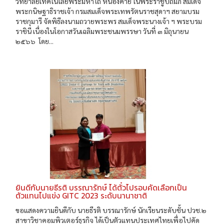
วิทยาลัยเทคโนโลยีพระมหาไถ่ หนองคาย ในพระราชูปถัมภ์ สมเด็จ
พระกนิษฐาธิราชเจ้า กรมสมเด็จพระเทพรัตนราชสุดาฯ สยามบรม
ราชกุมารี จัดพิธีลงนามถวายพระพร สมเด็จพระนางเจ้า ฯ พระบรม
ราชินี เนื่องในโอกาสวันเฉลิมพระชนมพรรษา วันที่ ๓ มิถุนายน
๒๕๖๖ โดย...
ยินดีกับนายธีรติ บรรณารักษ์ ได้ตั๋วไปรอบคัดเลือกเป็น
ตัวแทนไปแข่ง GITC 2023 ระดับนานาชาติ
ขอแสดงความยินดีกับ นายธีรติ บรรณารักษ์ นักเรียนระดับชั้น ปวช.๒
สาขาวิชาคอมพิวเตอร์ธุรกิจ ได้เป็นตัวแทนประเทศไทยเพื่อไปคัด