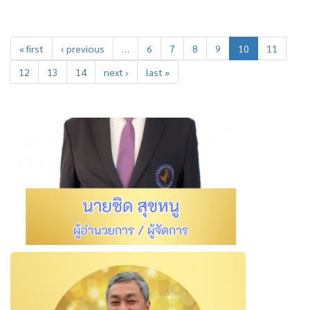
« first
‹ previous
…
6
7
8
9
10
11
12
13
14
next ›
last »