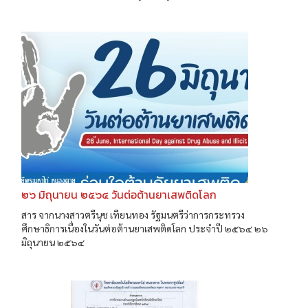
๒๖ มิถุนายน ๒๕๖๔ วันต่อต้านยาเสพติดโลก
สาร จากนางสาวตรีนุช เทียนทอง รัฐมนตรีว่าการกระทรวง
ศึกษาธิการเนื่องในวันต่อต้านยาเสพติดโลก ประจำปี ๒๕๖๔ ๒๖
มิถุนายน ๒๕๖๔