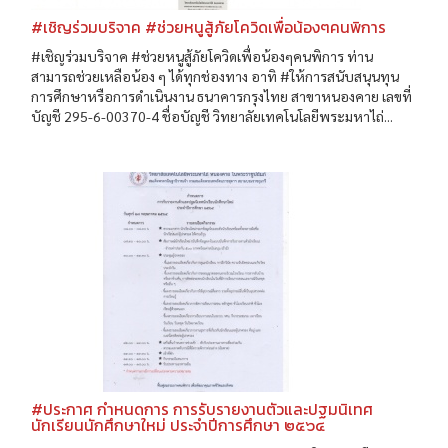
#เชิญร่วมบริจาค #ช่วยหนูสู้ภัยโควิดเพื่อน้องๆคนพิการ
#เชิญร่วมบริจาค #ช่วยหนูสู้ภัยโควิดเพื่อน้องๆคนพิการ ท่าน
สามารถช่วยเหลือน้อง ๆ ได้ทุกช่องทาง อาทิ #ให้การสนับสนุนทุน
การศึกษาหรือการดำเนินงาน ธนาคารกรุงไทย สาขาหนองคาย เลขที่
บัญชี 295-6-00370-4 ชื่อบัญชี วิทยาลัยเทคโนโลยีพระมหาไถ่...
#ประกาศ กำหนดการ การรับรายงานตัวและปฐมนิเทศ
นักเรียนนักศึกษาใหม่ ประจำปีการศึกษา ๒๕๖๔