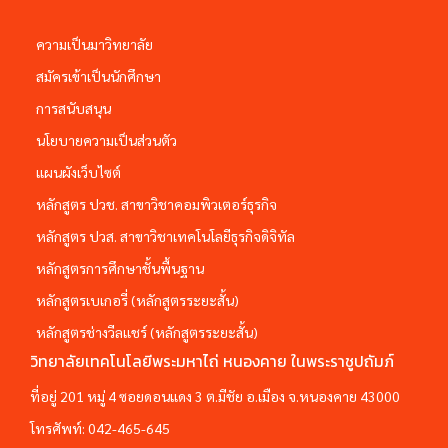
ความเป็นมาวิทยาลัย
สมัครเข้าเป็นนักศึกษา
การสนับสนุน
นโยบายความเป็นส่วนตัว
แผนผังเว็บไซต์
หลักสูตร ปวช. สาขาวิชาคอมพิวเตอร์ธุรกิจ
หลักสูตร ปวส. สาขาวิชาเทคโนโลยีธุรกิจดิจิทัล
หลักสูตรการศึกษาชั้นพื้นฐาน
หลักสูตรเบเกอรี่ (หลักสูตรระยะสั้น)
หลักสูตรช่างวีลแชร์ (หลักสูตรระยะสั้น)
วิทยาลัยเทคโนโลยีพระมหาไถ่ หนองคาย ในพระราชูปถัมภ์
ที่อยู่ 201 หมู่ 4 ซอยดอนแดง 3 ต.มีชัย อ.เมือง จ.หนองคาย 43000
โทรศัพท์:
042-465-645