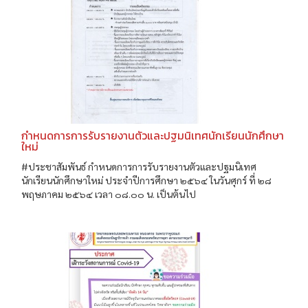
กำหนดการการรับรายงานตัวและปฐมนิเทศนักเรียนนักศึกษา
ใหม่
#ประชาสัมพันธ์ กำหนดการการรับรายงานตัวและปฐมนิเทศ
นักเรียนนักศึกษาใหม่ ประจำปีการศึกษา ๒๕๖๔ ในวันศุกร์ ที่ ๒๘
พฤษภาคม ๒๕๖๔ เวลา ๐๘.๐๐ น. เป็นต้นไป