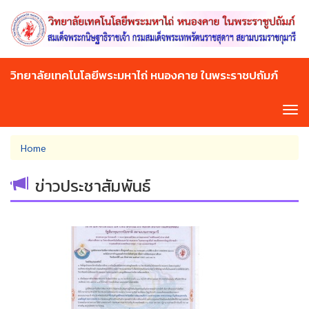
Skip
to
main
content
วิทยาลัยเทคโนโลยีพระมหาไถ่ หนองคาย ในพระราชปถัมภ์
Tog
navi
You
Home
are
here
ข่าวประชาสัมพันธ์