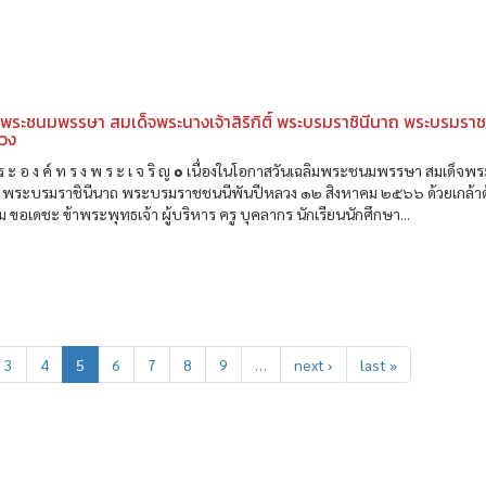
มพระชนมพรรษา สมเด็จพระนางเจ้าสิริกิติ์ พระบรมราชินีนาถ พระบรมรา
ลวง
ร ะ อ ง ค์ ท ร ง พ ร ะ เ จ ริ ญ ๏ เนื่องในโอกาสวันเฉลิมพระชนมพรรษา สมเด็จพ
กิติ์ พระบรมราชินีนาถ พระบรมราชชนนีพันปีหลวง ๑๒ สิงหาคม ๒๕๖๖ ด้วยเกล้า
 ขอเดชะ ข้าพระพุทธเจ้า ผู้บริหาร ครู บุคลากร นักเรียนนักศึกษา...
3
4
5
6
7
8
9
…
next ›
last »