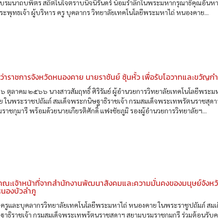
บรมนาถบพิตร สถิตในใจตราบนิจนิรันดร์ น้อมรำลึกในพระมหากรุณาธิคุณอันหาท
าพระพุทธเจ้า ผู้บริหาร ครู บุคลากร วิทยาลัยเทคโนโลยีพระมหาไถ่ หนองคาย...
ู้ว่าราชการจังหวัดหนองคาย นายราชันย์ ซุ้นหั้ว เพื่อรับโอวาทและขวัญกำ
ที่ ๖ ตุลาคม ๒๕๖๖ นางสาวสัมฤทธิ์ ศิริรัมย์ ผู้อำนวยการวิทยาลัยเทคโนโลยีพระม
 ในพระราชปถัมภ์ สมเด็จพระกนิษฐาธิราชเจ้า กรมสมเด็จพระเทพรัตนราชสุดา
าชกุมารี พร้อมด้วยนายเกียรติศักดิ์ แฟงชัยภูมิ รองผู้อำนวยการวิทยาลัยฯ...
คณะเจ้าหน้าที่จากสำนักงานพัฒนาสังคมและความมั่นคงของมนุษย์จังหว
หนองบัวลำภู
ร ครูและบุคลากรวิทยาลัยเทคโนโลยีพระมหาไถ่ หนองคาย ในพระราชูปถัมภ์ สมเ
ฐาธิราชเจ้า กรมสมเด็จพระเทพร้ตนราชสุดาฯ สยามบรมราชกุมกรี ร่วมต้อนรับ