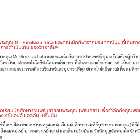
ะคุณ Mr. Hirokazu hata และคณะนักกีฬาจากประเทศญี่ปุ่น ที่เดินทา
มการดำเนินงาน ของวิทยาลัยฯ
ะคุณ Mr. Hirokazu hata และคณะนักกีฬาจากประเทศญี่ปุ่น พร้อมด้วยผู้บริ
์จากวิทยาลัยเทคโนโลยีพังโคนพณิชยการ ที่เดินทางมาเยี่ยมชมการดำเนินงาน ก
สอน ตลอดจนการผลิตรถวีลแชร์และอุปกรณ์ที่ศูนย์เทคโนโลยีอุกรณ์เพื่อคนพิการ
ักเรียนนักศึกษาร่วมพิธีบูชาขอบพระคุณ (พิธีมิสซา) เพื่อรำลึกถึงคุณพ่อเ
เรย์มอนล์ แอลลีน เบร็นนัน
ย์ที่ ๒๐ สิงหาคม ๒๕๖๖ ครูและนักเรียนนักศึกษาร่วมพิธีบูชาขอบพระคุณ (พิธีม
ึกถึงคุณพ่อเรย์ บาทหลวงเรย์มอนล์ แอลลีน เบร็นนัน ณ วัดนักบุญอัลฟอลโซ จังหว
ย