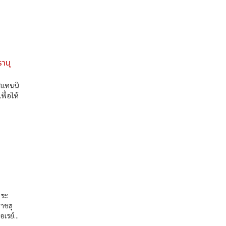
รานุ
ิแทนนิ
พื่อให้
พระ
าชสุ
เรย์...