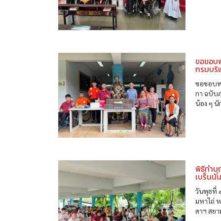
ขอขอบพร
กรมบริ
ขอขอบพระ
กา ฉบับภ
น้อง ๆ น
พิธีทำบ
เบร็นนั
วันพุธที
มหาไถ่ 
ดาฯ สยาม