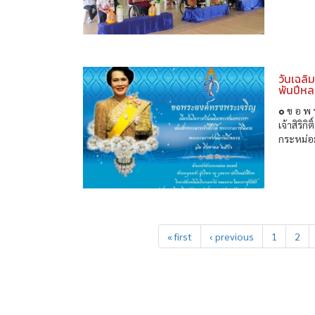
วันเฉลิ
พันปีห
๏ ข อ พ 
เจ้าสิริ
กระหม่อม
« first
‹ previous
1
2