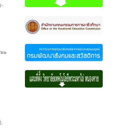
..
๒๕๖๖
 :