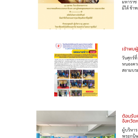
มหาราช 
มิได้ ข้
เข้าพบผ
วันศุกร์
หนองคาย
สยามบรมร
ต้อนรับ
จังหวัด
ผู้บริหา
พระกนิษ