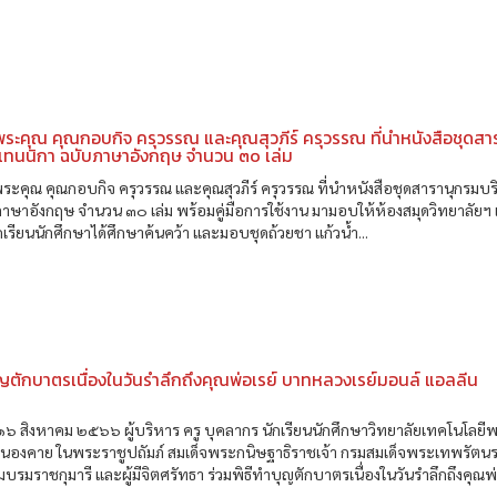
ะคุณ คุณกอบกิจ ครุวรรณ และคุณสุวภีร์ ครุวรรณ ที่นำหนังสือชุดสา
แทนนิกา ฉบับภาษาอังกฤษ จำนวน ๓๐ เล่ม
คุณ คุณกอบกิจ ครุวรรณ และคุณสุวภีร์ ครุวรรณ ที่นำหนังสือชุดสารานุกรมบร
าษาอังกฤษ จำนวน ๓๐ เล่ม พร้อมคู่มือการใช้งาน มามอบให้ห้องสมุดวิทยาลัยฯ เ
ักเรียนนักศึกษาได้ศึกษาค้นคว้า และมอบชุดถ้วยชา แก้วน้ำ...
ุญตักบาตรเนื่องในวันรำลึกถึงคุณพ่อเรย์ บาทหลวงเรย์มอนล์ แอลลีน
น
่ ๑๖ สิงหาคม ๒๕๖๖ ผู้บริหาร ครู บุคลากร นักเรียนนักศึกษาวิทยาลัยเทคโนโลยี
หนองคาย ในพระราชูปถัมภ์ สมเด็จพระกนิษฐาธิราชเจ้า กรมสมเด็จพระเทพรัตนร
บรมราชกุมารี และผู้มีจิตศรัทธา ร่วมพิธีทำบุญตักบาตรเนื่องในวันรำลึกถึงคุณพ่อ