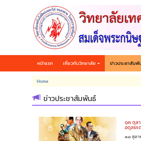
Skip
to
main
content
หน้าแรก
เกี่ยวกับวิทยาลัย
ข่าวประชาสัมพัน
You
Home
are
here
ข่าวประชาสัมพันธ์
๑๓ ตุล
อดุลยเ
๑๓ ตุลา