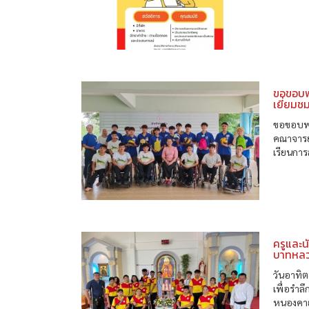
ขอขอบพร
เยี่ยมช
ขอขอบพร
คณาจารย
เรียนการ
ครูและน
บาทหลวง
วันอาทิต
เพื่อรำล
หนองคา