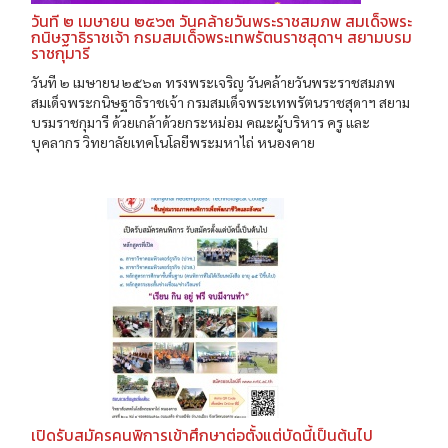
วันที ๒ เมษายน ๒๕๖๓ วันคล้ายวันพระราชสมภพ สมเด็จพระ
กนิษฐาธิราชเจ้า กรมสมเด็จพระเทพรัตนราชสุดาฯ สยามบรม
ราชกุมารี
วันที ๒ เมษายน ๒๕๖๓ ทรงพระเจริญ วันคล้ายวันพระราชสมภพ
สมเด็จพระกนิษฐาธิราชเจ้า กรมสมเด็จพระเทพรัตนราชสุดาฯ สยาม
บรมราชกุมารี ด้วยเกล้าด้วยกระหม่อม คณะผู้บริหาร ครู และ
บุคลากร วิทยาลัยเทคโนโลยีพระมหาไถ่ หนองคาย
เปิดรับสมัครคนพิการเข้าศึกษาต่อตั้งแต่บัดนี้เป็นต้นไป