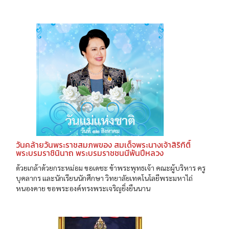
วันคล้ายวันพระราชสมภพของ สมเด็จพระนางเจ้าสิริกิติ์
พระบรมราชินินาถ พระบรมราชชนนีพันปีหลวง
ด้วยเกล้าด้วยกระหม่อม ขอเดชะ ข้าพระพุทธเจ้า คณะผู้บริหาร ครู
บุคลากร และนักเรียนนักศึกษา วิทยาลัยเทคโนโลยีพระมหาไถ่
หนองคาย ขอพระองค์ทรงพระเจริญยิ่งยืนนาน