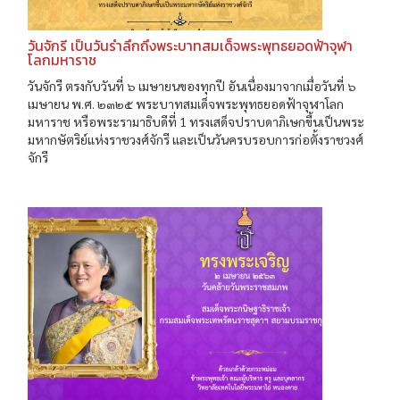
วันจักรี เป็นวันรำลึกถึงพระบาทสมเด็จพระพุทธยอดฟ้าจุฬา
โลกมหาราช
วันจักรี ตรงกับวันที่ ๖ เมษายนของทุกปี อันเนื่องมาจากเมื่อวันที่ ๖
เมษายน พ.ศ. ๒๓๒๕ พระบาทสมเด็จพระพุทธยอดฟ้าจุฬาโลก
มหาราช หรือพระรามาธิบดีที่ 1 ทรงเสด็จปราบดาภิเษกขี้นเป็นพระ
มหากษัตริย์แห่งราชวงศ์จักรี และเป็นวันครบรอบการก่อตั้งราชวงศ์
จักรี