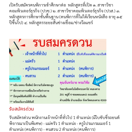
เปิดรับสมัครคนพิการเข้าศึกษาต่อ หลักสูตรที่เปิด ๑. สาขาวิชา
คอมพิวเตอร์ธุรกิจ (ปวช.) ๒. สาขาวิชาคอมพิวเตอร์ธุรกิจ (ปวส.) ๓.
หลักสูตรการศึกษาขั้นพื้นฐาน (คนพิการที่ไม่ได้เรียนหนังสือ อายุ ๑๕
ปีขึ้นไป) ๔. หลักสูตรระยะสั้นช่างเชื่อม/ช่างวีลแชร์
รับสมัครด่วน
รับสมัครด่วน พนักงานเจ้าหน้าที่ทั่วไป 1 ตำแหน่ง (มีใบขับขี่รถยนต์
พิจารณาเป็นพิเศษ) - แม่ครัว 1 ตำแหน่ง - ครูโปรแกรมเมอร์ 1
ตำแหน่ง (คนพิการ) - คนสวน 2 ตำแหน่ง (คนพิการ)