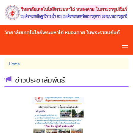
Skip
to
main
content
วิทยาลัยเทคโนโลยีพระมหาไถ่ หนองคาย ในพระราชปถัมภ์
Tog
navi
You
Home
are
here
ข่าวประชาสัมพันธ์