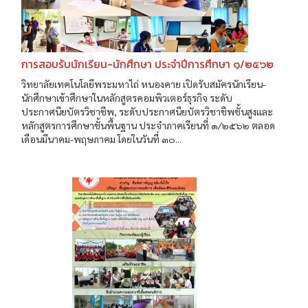
การสอบรับนักเรียน-นักศึกษา ประจำปีการศึกษา ๑/๒๕๖๒
วิทยาลัยเทคโนโลยีพระมหาไถ่ หนองคาย เปิดรับสมัครนักเรียน-
นักศึกษาเข้าศึกษาในหลักสูตรคอมพิวเตอร์ธุรกิจ ระดับ
ประกาศนียบัตรวิชาชีพ, ระดับประกาศนียบัตรวิชาชีพชั้นสูงและ
หลักสูตรการศึกษาชั้นพื้นฐาน ประจำภาคเรียนที่ ๑/๒๕๖๒ ตลอด
เดือนมีนาคม-พฤษภาคม โดยในวันที่ ๓๐...