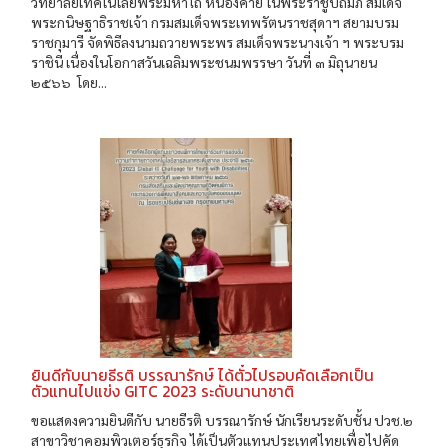
วิทยาลัยเทคโนโลยีพระมหาไถ่ หนองคาย ในพระราชูปถัมภ์ สมเด็จ
พระกนิษฐาธิราชเจ้า กรมสมเด็จพระเทพรัตนราชสุดาฯ สยามบรม
ราชกุมารี จัดพิธีลงนามถวายพระพร สมเด็จพระนางเจ้า ฯ พระบรม
ราชินี เนื่องในโอกาสวันเฉลิมพระชนมพรรษา วันที่ ๓ มิถุนายน
๒๕๖๖ โดย...
ยินดีกับนายธีรติ บรรณารักษ์ ได้ตั๋วไปรอบคัดเลือกเป็น
ตัวแทนไปแข่ง GITC 2023 ระดับนานาชาติ
ขอแสดงความยินดีกับ นายธีรติ บรรณารักษ์ นักเรียนระดับชั้น ปวช.๒
สาขาวิชาคอมพิวเตอร์ธุรกิจ ได้เป็นตัวแทนประเทศไทยเพื่อไปคัด