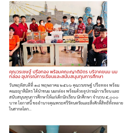
คุณวรเชษฐ์ ปรือทอง พร้อมคณะญาติมิตร บริจาคขนม นม
กล่อง อุปกรณ์การเรียนและสนับสนุนทุนการศึกษา
วันพฤหัสบดีที่ ๑๘ พฤษภาคม ๒๕๖๖ คุณวรเชษฐ์ ปรือทอง พร้อม
คณะญาติมิตร ได้นำขนม นมกล่อง พร้อมด้วยอุปกรณ์การเรียน และ
สนับสนุนทุนการศึกษาให้แก่เด็กนักเรียน นักศึกษา จำนวน ๕,๐๐๐
บาท โอกาสนี้ ขออำนาจคุณพระศรีรัตนตรัยและสิ่งศักดิ์สิทธิทั้งหลาย
ในสากลโลก...