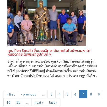
คุณ Ron Small เยี่ยมชมวิทยาลัยเทคโนโลยีพระมหาไถ่
หนองคาย ในพระราชูปถัมภ์ ฯ
วันศุกร์ที่ ๑๒ พฤษภาคม ๒๕๖๖ คุณ Ron Small แขกคนสำคัญอีก
หนึ่งท่านที่สนับสนุนการดำเนินงานด้านการฝึกอาชีพคนพิการตั้งแต่
สมัยที่คุณพ่อเรย์ยังมีชีวิตอยู่ ท่านเดินทางมาเยี่ยมชมการดำเนินงาน
ของวิทยาลัยเทคโนโลยีพระมหาไถ่ หนองคาย ในพระราชูปถัมภ์ ฯ...
« first
‹ previous
…
3
4
5
6
7
8
9
10
11
…
next ›
last »