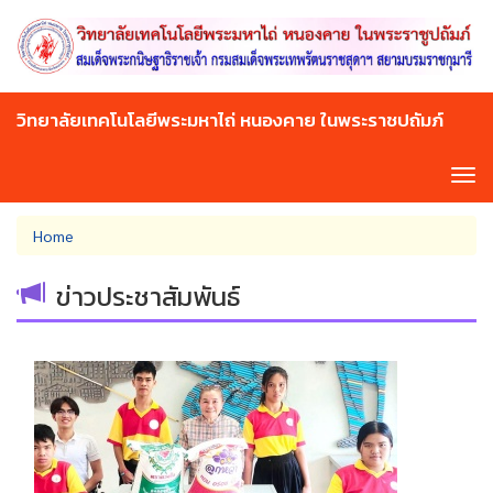
Skip
to
main
content
วิทยาลัยเทคโนโลยีพระมหาไถ่ หนองคาย ในพระราชปถัมภ์
Tog
navi
You
Home
are
here
ข่าวประชาสัมพันธ์