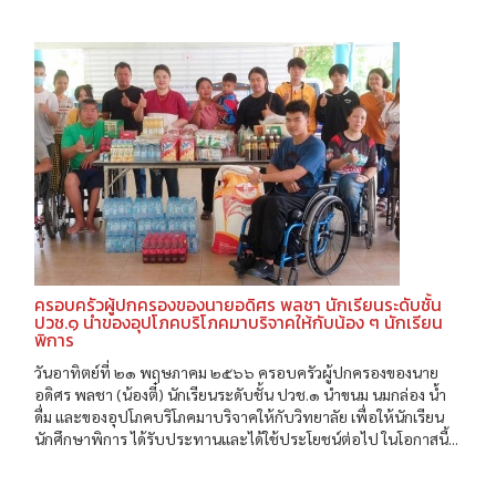
ครอบครัวผู้ปกครองของนายอดิศร พลชา นักเรียนระดับชั้น
ปวช.๑ นำของอุปโภคบริโภคมาบริจาคให้กับน้อง ๆ นักเรียน
พิการ
วันอาทิตย์ที่ ๒๑ พฤษภาคม ๒๕๖๖ ครอบครัวผู้ปกครองของนาย
อดิศร พลชา (น้องตี๋) นักเรียนระดับชั้น ปวช.๑ นำขนม นมกล่อง น้ำ
ดื่ม และของอุปโภคบริโภคมาบริจาคให้กับวิทยาลัย เพื่อให้นักเรียน
นักศึกษาพิการ ได้รับประทานและได้ใช้ประโยชน์ต่อไป ในโอกาสนี้...