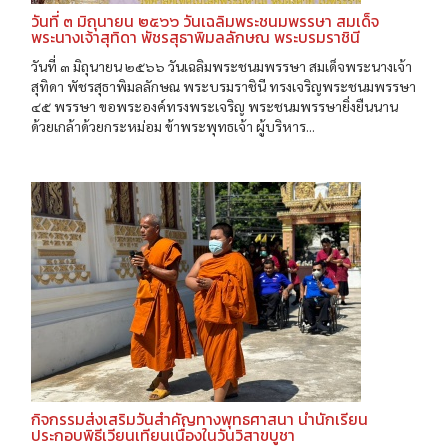
วันที่ ๓ มิถุนายน ๒๕๖๖ วันเฉลิมพระชนมพรรษา สมเด็จ
พระนางเจ้าสุทิดา พัชรสุธาพิมลลักษณ พระบรมราชินี
วันที่ ๓ มิถุนายน ๒๕๖๖ วันเฉลิมพระชนมพรรษา สมเด็จพระนางเจ้า
สุทิดา พัชรสุธาพิมลลักษณ พระบรมราชินี ทรงเจริญพระชนมพรรษา
๔๕ พรรษา ขอพระองค์ทรงพระเจริญ พระชนมพรรษายิ่งยืนนาน
ด้วยเกล้าด้วยกระหม่อม ข้าพระพุทธเจ้า ผู้บริหาร...
กิจกรรมส่งเสริมวันสำคัญทางพุทธศาสนา นำนักเรียน
ประกอบพิธีเวียนเทียนเนื่องในวันวิสาขบูชา