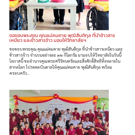
ขอขอบพระคุณ คุณแม่คมคาย พุฒิสันติกุล ที่นำข้าวสาร
เหนียว และข้าวสารจ้าว มอบให้วิทยาลัยฯ
ขอขอบพระคุณ คุณแม่คมคาย พุฒิสันติกุล ที่นำข้าวสารเหนียว และ
ข้าวสารจ้าว จำนวนอย่างละ ๑๒ กิโลกรัม มามอบให้วิทยาลัยในวันนี้
โอกาสนี้ ขออำนาจคุณพระศรีรัตนตรัยและสิ่งศักดิ์สิทธิทั้งหลายใน
สากลโลก โปรดดลบันดาลให้คุณแม่คมคาย พุฒิสันติกุล พร้อม
ครอบครัว...