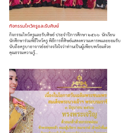
กิจกรรมไหว้ครูและรับศิษย์
กิจกรรมไหว้ครูและรับศิษย์ ประจำปีการศึกษา ๒๕๖๖ นักเรียน
นักศึกษาร่วมพิธีไหว้ครู พิธีการที่ศิษย์แสดงความเคารพและยอมรับ
นับถือครูบาอาจารย์อย่างจริงใจว่าท่านเป็นผู้เพียบพร้อมด้วย
คุณธรรมความรู้...