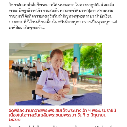
วิทยาลัยเทคโนโลยีพระมาหไถ่ หนองคาย ในพระราชูปถัมภ์ สมเด็จ
พระกนิษฐาธิราชเจ้า กรมสมเด็จพระเทพรัตนราชสุดาฯ สยามบรม
ราชกุมารี จัดกิจกรรมส่งเสริมวันสำคัญทางพุทธศาสนา นำนักเรียน
ประกอบพิธีเวียนเทียนเนื่องใน #วันวิสาขบูชา ถวายเป็นพุทธบูชาแด่
องค์สัมมาสัมพุทธเจ้า...
จัดพิธีลงนามถวายพระพร สมเด็จพระนางเจ้า ฯ พระบรมราชินี
เนื่องในโอกาสวันเฉลิมพระชนมพรรษา วันที่ ๓ มิถุนายน
๒๕๖๖