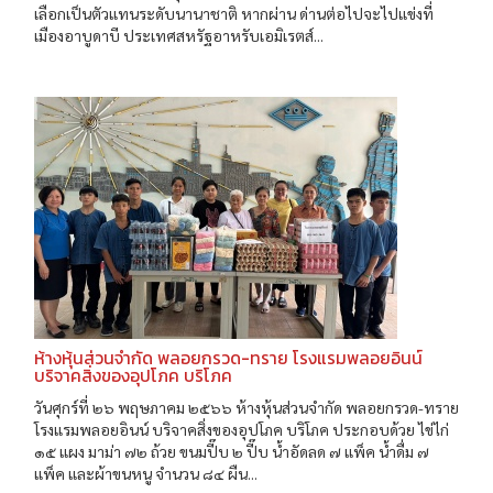
เลือกเป็นตัวแทนระดับนานาชาติ หากผ่าน ด่านต่อไปจะไปแข่งที่
เมืองอาบูดาบี ประเทศสหรัฐอาหรับเอมิเรตส์...
ห้างหุ้นส่วนจำกัด พลอยกรวด-ทราย โรงแรมพลอยอินน์
บริจาคสิ่งของอุปโภค บริโภค
วันศุกร์ที่ ๒๖ พฤษภาคม ๒๕๖๖ ห้างหุ้นส่วนจำกัด พลอยกรวด-ทราย
โรงแรมพลอยอินน์ บริจาคสิ่งของอุปโภค บริโภค ประกอบด้วย ไข่ไก่
๑๕ แผง มาม่า ๗๒ ถ้วย ขนมปี๊บ ๒ ปี๊บ น้ำอัดลด ๗ แพ็ค น้ำดื่ม ๗
แพ็ค และผ้าขนหนู จำนวน ๘๔ ผืน...