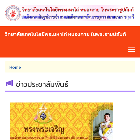
Skip
to
main
content
วิทยาลัยเทคโนโลยีพระมหาไถ่ หนองคาย ในพระราชปถัมภ์
Tog
navi
You
Home
are
here
ข่าวประชาสัมพันธ์