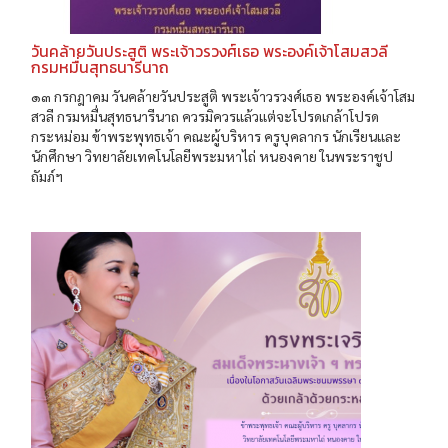
วันคล้ายวันประสูติ พระเจ้าวรวงศ์เธอ พระองค์เจ้าโสมสวลี
กรมหมื่นสุทธนารีนาถ
๑๓ กรกฎาคม วันคล้ายวันประสูติ พระเจ้าวรวงศ์เธอ พระองค์เจ้าโสม
สวลี กรมหมื่นสุทธนารีนาถ ควรมิควรแล้วแต่จะโปรดเกล้าโปรด
กระหม่อม ข้าพระพุทธเจ้า คณะผู้บริหาร ครูบุคลากร นักเรียนและ
นักศึกษา วิทยาลัยเทคโนโลยีพระมหาไถ่ หนองคาย ในพระราชูป
ถัมภ์ฯ