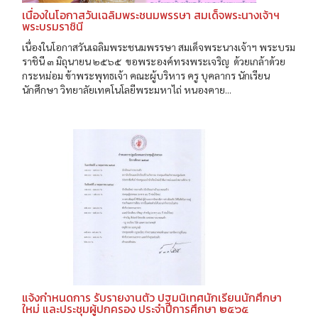
เนื่องในโอกาสวันเฉลิมพระชนมพรรษา สมเด็จพระนางเจ้าฯ
พระบรมราชินี
เนื่องในโอกาสวันเฉลิมพระชนมพรรษา สมเด็จพระนางเจ้าฯ พระบรม
ราชินี ๓ มิถุนายน ๒๕๖๕ ขอพระองค์ทรงพระเจริญ ด้วยเกล้าด้วย
กระหม่อม ข้าพระพุทธเจ้า คณะผู้บริหาร ครู บุคลากร นักเรียน
นักศึกษา วิทยาลัยเทคโนโลยีพระมหาไถ่ หนองคาย...
แจ้งกำหนดการ รับรายงานตัว ปฐมนิเทศนักเรียนนักศึกษา
ใหม่ และประชุมผู้ปกครอง ประจำปีการศึกษา ๒๕๖๕