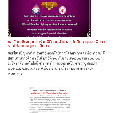
ขอเรียนเชิญทุกท่านร่วมพิธีทอดผ้าป่าสามัคคีมหากุศล เพื่อหา
รายได้สมทบทุนการศึกษา
ขอเรียนเชิญทุกท่านร่วมพิธีทอดผ้าป่าสามัคคีมหากุศล เพื่อหารายได้
สมทบทุนการศึกษา วันจันทร์ที่ ๒๐ กันยายน ๒๕๖๔ เวลา ๐๘.๐๕ น.
ณ วิทยาลัยเทคโนโลยีพระมหาไถ่ หนองคาย ในพระราชูปถัมภ์ฯ
๒๐๑ ม.๔ ซ.ดอนแดง ๓ ต.มีชัย อําเภอ เมืองหนองคาย จังหวัด
หนองคาย