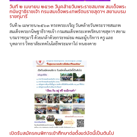
วันที ๒ เมษายน ๒๕๖๓ วันคล้ายวันพระราชสมภพ สมเด็จพระ
กนิษฐาธิราชเจ้า กรมสมเด็จพระเทพรัตนราชสุดาฯ สยามบรม
ราชกุมารี
วันที ๒ เมษายน ๒๕๖๓ ทรงพระเจริญ วันคล้ายวันพระราชสมภพ
สมเด็จพระกนิษฐาธิราชเจ้า กรมสมเด็จพระเทพรัตนราชสุดาฯ สยาม
บรมราชกุมารี ด้วยเกล้าด้วยกระหม่อม คณะผู้บริหาร ครู และ
บุคลากร วิทยาลัยเทคโนโลยีพระมหาไถ่ หนองคาย
เปิดรับสมัครคนพิการเข้าศึกษาต่อตั้งแต่บัดนี้เป็นต้นไป