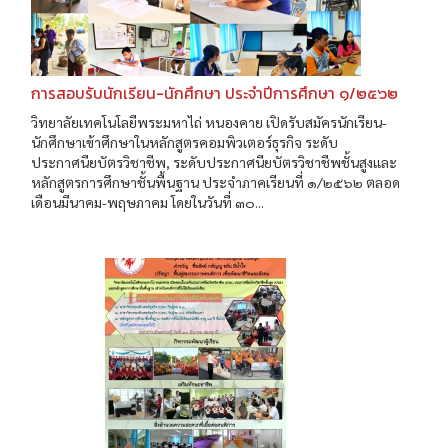
การสอบรับนักเรียน-นักศึกษา ประจำปีการศึกษา ๑/๒๕๖๒
วิทยาลัยเทคโนโลยีพระมหาไถ่ หนองคาย เปิดรับสมัครนักเรียน-
นักศึกษาเข้าศึกษาในหลักสูตรคอมพิวเตอร์ธุรกิจ ระดับ
ประกาศนียบัตรวิชาชีพ, ระดับประกาศนียบัตรวิชาชีพชั้นสูงและ
หลักสูตรการศึกษาชั้นพื้นฐาน ประจำภาคเรียนที่ ๑/๒๕๖๒ ตลอด
เดือนมีนาคม-พฤษภาคม โดยในวันที่ ๓๐...