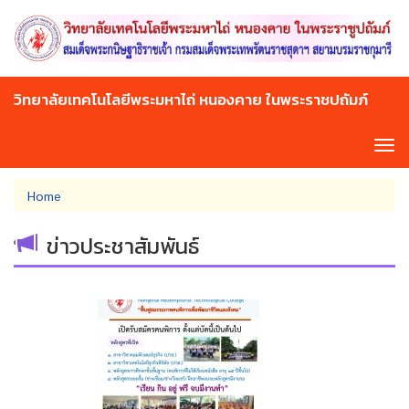
Skip
to
main
content
วิทยาลัยเทคโนโลยีพระมหาไถ่ หนองคาย ในพระราชปถัมภ์
Tog
navi
You
Home
are
here
ข่าวประชาสัมพันธ์