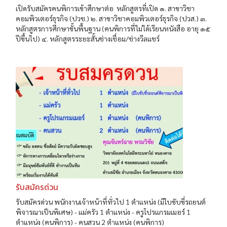
เปิดรับสมัครคนพิการเข้าศึกษาต่อ หลักสูตรที่เปิด ๑. สาขาวิชา
คอมพิวเตอร์ธุรกิจ (ปวช.) ๒. สาขาวิชาคอมพิวเตอร์ธุรกิจ (ปวส.) ๓.
หลักสูตรการศึกษาขั้นพื้นฐาน (คนพิการที่ไม่ได้เรียนหนังสือ อายุ ๑๕
ปีขึ้นไป) ๔. หลักสูตรระยะสั้นช่างเชื่อม/ช่างวีลแชร์
รับสมัครด่วน
รับสมัครด่วน พนักงานเจ้าหน้าที่ทั่วไป 1 ตำแหน่ง (มีใบขับขี่รถยนต์
พิจารณาเป็นพิเศษ) - แม่ครัว 1 ตำแหน่ง - ครูโปรแกรมเมอร์ 1
ตำแหน่ง (คนพิการ) - คนสวน 2 ตำแหน่ง (คนพิการ)