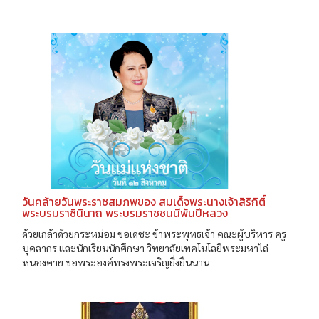
วันคล้ายวันพระราชสมภพของ สมเด็จพระนางเจ้าสิริกิติ์
พระบรมราชินินาถ พระบรมราชชนนีพันปีหลวง
ด้วยเกล้าด้วยกระหม่อม ขอเดชะ ข้าพระพุทธเจ้า คณะผู้บริหาร ครู
บุคลากร และนักเรียนนักศึกษา วิทยาลัยเทคโนโลยีพระมหาไถ่
หนองคาย ขอพระองค์ทรงพระเจริญยิ่งยืนนาน