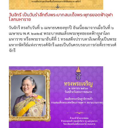
วันจักรี เป็นวันรำลึกถึงพระบาทสมเด็จพระพุทธยอดฟ้าจุฬา
โลกมหาราช
วันจักรี ตรงกับวันที่ ๖ เมษายนของทุกปี อันเนื่องมาจากเมื่อวันที่ ๖
เมษายน พ.ศ. ๒๓๒๕ พระบาทสมเด็จพระพุทธยอดฟ้าจุฬาโลก
มหาราช หรือพระรามาธิบดีที่ 1 ทรงเสด็จปราบดาภิเษกขี้นเป็นพระ
มหากษัตริย์แห่งราชวงศ์จักรี และเป็นวันครบรอบการก่อตั้งราชวงศ์
จักรี