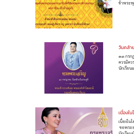
ข้าพระพุ
วันคล้า
๑๓ กรกฎา
ควรมิควร
นักเรีย
เนื่องใ
เนื่องใ
ขอพระอง
นักเรียน