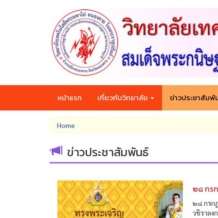
Skip
to
main
content
หน้าแรก
เกี่ยวกับวิทยาลัย
ข่าวประชาสัมพัน
You
Home
are
here
ข่าวประชาสัมพันธ์
๒๘ กรก
๒๘ กรกฎ
วชิราลงก