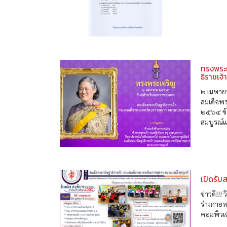
ทรงพระ
ธิราชเจ
๒ เมษาย
สมเด็จพ
๒๕๖๔ ข้
สมบูรณ์แข
เปิดรับ
ข่าวดี!!
ร่างกายห
คอมพิวเต