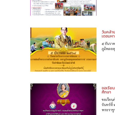
วันคล้
เดชมหาร
๕ ธันวา
ภูมิพลอ
ขอเรียน
ศึกษา
ขอเรียนเ
จันทร์ท
พระราชู