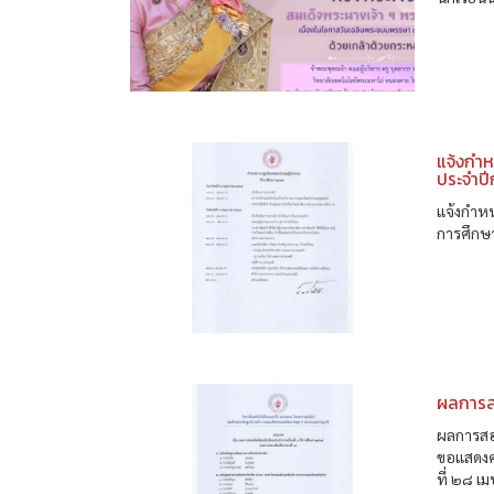
แจ้งกำห
ประจำป
แจ้งกำห
การศึกษ
ผลการส
ผลการสอ
ขอแสดงค
ที่ ๒๘ 