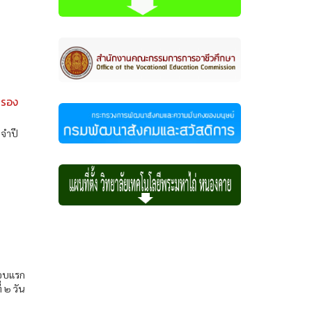
ครอง
ะจำปี
รอบแรก
 ๒ วัน