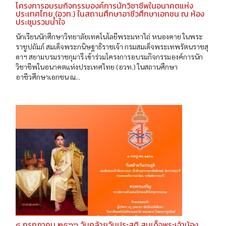
โครงการอบรมกิจกรรมองค์การนักวิชาชีพในอนาคตแห่ง
ประเทศไทย (อวท.) ในสถานศึกษาอาชีวศึกษาเอกชน ณ ห้อง
ประชุมรวมน้ำใจ
นักเรียนนักศึกษาวิทยาลัยเทคโนโลยีพระมหาไถ่ หนองคาย ในพระ
ราชูปถัมภ์ สมเด็จพระกนิษฐาธิราชเจ้า กรมสมเด็จพระเทพรัตนราชสุ
ดาฯ สยามบรมราชกุมารี เข้าร่วมโครงการอบรมกิจกรรมองค์การนัก
วิชาชีพในอนาคตแห่งประเทศไทย (อวท.) ในสถานศึกษา
อาชีวศึกษาเอกชน ณ...
๔ กรกฎาคม ๒๕๖๖ วันคล้ายวันประสูติ สมเด็จพระเจ้าน้อง