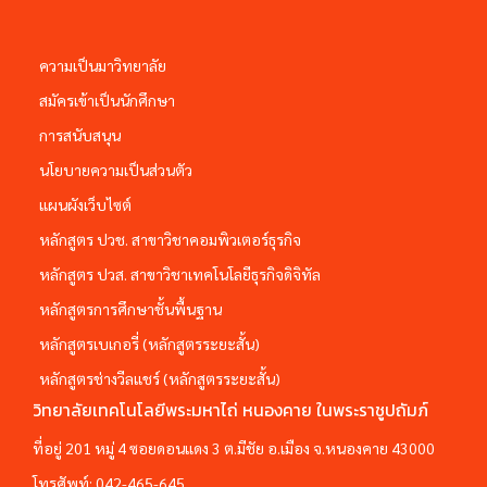
ความเป็นมาวิทยาลัย
สมัครเข้าเป็นนักศึกษา
การสนับสนุน
นโยบายความเป็นส่วนตัว
แผนผังเว็บไซต์
หลักสูตร ปวช. สาขาวิชาคอมพิวเตอร์ธุรกิจ
หลักสูตร ปวส. สาขาวิชาเทคโนโลยีธุรกิจดิจิทัล
หลักสูตรการศึกษาชั้นพื้นฐาน
หลักสูตรเบเกอรี่ (หลักสูตรระยะสั้น)
หลักสูตรช่างวีลแชร์ (หลักสูตรระยะสั้น)
วิทยาลัยเทคโนโลยีพระมหาไถ่ หนองคาย ในพระราชูปถัมภ์
ที่อยู่ 201 หมู่ 4 ซอยดอนแดง 3 ต.มีชัย อ.เมือง จ.หนองคาย 43000
โทรศัพท์:
042-465-645