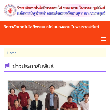
Skip
to
main
content
วิทยาลัยเทคโนโลยีพระมหาไถ่ หนองคาย ในพระราชปถัมภ์
Tog
navi
You
Home
are
here
ข่าวประชาสัมพันธ์