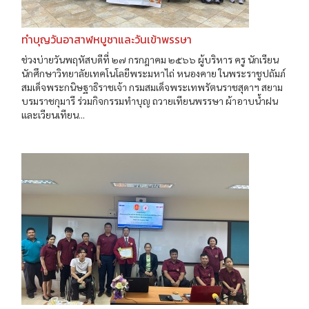
ทำบุญวันอาสาฬหบูชาและวันเข้าพรรษา
ช่วงบ่ายวันพฤหัสบดีที่ ๒๗ กรกฎาคม ๒๕๖๖ ผู้บริหาร ครู นักเรียน
นักศึกษาวิทยาลัยเทคโนโลยีพระมหาไถ่ หนองคาย ในพระราชูปถัมภ์
สมเด็จพระกนิษฐาธิราชเจ้า กรมสมเด็จพระเทพรัตนราชสุดาฯ สยาม
บรมราชกุมารี ร่วมกิจกรรมทำบุญ ถวายเทียนพรรษา ผ้าอาบน้ำฝน
และเวียนเทียน...