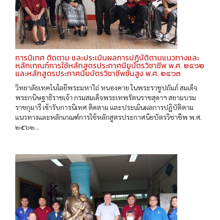
การนิเทศ ติดตาม และประเมินผลการปฏิบัติตามแนวทางและ
หลักเกณฑ์การใช้หลักสูตรประกาศนียบัตรวิชาชีพ พ.ศ. ๒๕๖๒
และหลักสูตรประกาศนียบัตรวิชาชีพชั้นสูง พ.ศ. ๒๕๖๓
วิทยาลัยเทคโนโลยีพระมหาไถ่ หนองคาย ในพระราชูปถัมภ์ สมเด็จ
พระกนิษฐาธิราชเจ้า กรมสมเด็จพระเทพรัตนราชสุดาฯ สยามบรม
ราชกุมารี เข้ารับการนิเทศ ติดตาม และประเมินผลการปฏิบัติตาม
แนวทางและหลักเกณฑ์การใช้หลักสูตรประกาศนียบัตรวิชาชีพ พ.ศ.
๒๕๖๒...