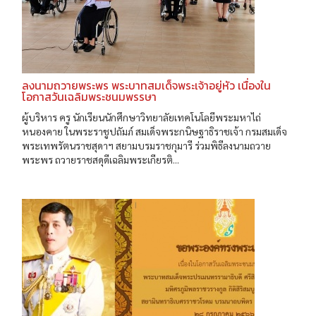
ลงนามถวายพระพร พระบาทสมเด็จพระเจ้าอยู่หัว เนื่องใน
โอกาสวันเฉลิมพระชนมพรรษา
ผู้บริหาร ครู นักเรียนนักศึกษาวิทยาลัยเทคโนโลยีพระมหาไถ่
หนองคาย ในพระราชูปถัมภ์ สมเด็จพระกนิษฐาธิราชเจ้า กรมสมเด็จ
พระเทพรัตนราชสุดาฯ สยามบรมราชกุมารี ร่วมพิธีลงนามถวาย
พระพร ถวายราชสดุดีเฉลิมพระเกียรติ...