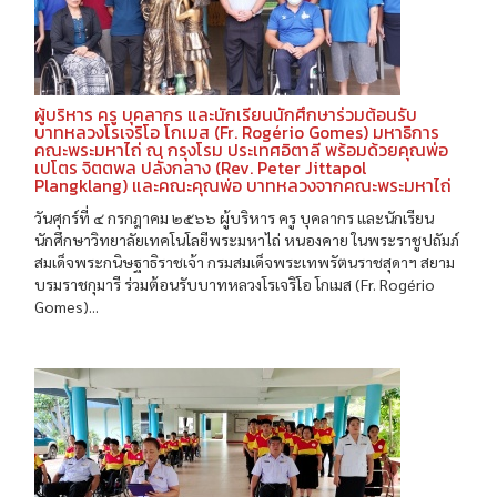
ผู้บริหาร ครู บุคลากร และนักเรียนนักศึกษาร่วมต้อนรับ
บาทหลวงโรเจริโอ โกเมส (Fr. Rogério Gomes) มหาธิการ
คณะพระมหาไถ่ ณ กรุงโรม ประเทศอิตาลี พร้อมด้วยคุณพ่อ
เปโตร จิตตพล ปลั่งกลาง (Rev. Peter Jittapol
Plangklang) และคณะคุณพ่อ บาทหลวงจากคณะพระมหาไถ่
วันศุกร์ที่ ๔ กรกฎาคม ๒๕๖๖ ผู้บริหาร ครู บุคลากร และนักเรียน
นักศึกษาวิทยาลัยเทคโนโลยีพระมหาไถ่ หนองคาย ในพระราชูปถัมภ์
สมเด็จพระกนิษฐาธิราชเจ้า กรมสมเด็จพระเทพรัตนราชสุดาฯ สยาม
บรมราชกุมารี ร่วมต้อนรับบาทหลวงโรเจริโอ โกเมส (Fr. Rogério
Gomes)...